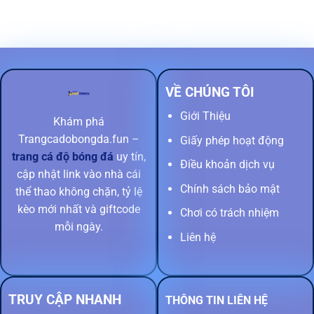
VỀ CHÚNG TÔI
Giới Thiệu
Khám phá
Trangcadobongda.fun –
Giấy phép hoạt động
trang cá độ bóng đá
uy tín,
Điều khoản dịch vụ
cập nhật link vào nhà cái
Chính sách bảo mật
thể thao không chặn, tỷ lệ
kèo mới nhất và giftcode
Chơi có trách nhiệm
mỗi ngày.
Liên hệ
TRUY CẬP NHANH
THÔNG TIN LIÊN HỆ