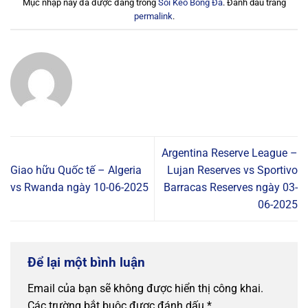
Mục nhập này đã được đăng trong
Soi Kèo Bóng Đá
. Đánh dấu trang
permalink
.
Argentina Reserve League –
Giao hữu Quốc tế – Algeria
Lujan Reserves vs Sportivo
vs Rwanda ngày 10-06-2025
Barracas Reserves ngày 03-
06-2025
Để lại một bình luận
Email của bạn sẽ không được hiển thị công khai.
Các trường bắt buộc được đánh dấu
*