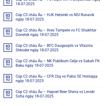
03
Th7
18-07-2025
Cúp C3 châu Âu – HJK Helsinki vs NSI Runavik
03
Th7
ngày 18-07-2025
Cúp C2 châu Âu – Ilves Tampere vs FC Shakhtar
03
Th7
Donetsk ngày 18-07-2025
Cúp C3 châu Âu – BFC Daugavpils vs Vllaznia
03
Th7
Shkoder ngày 18-07-2025
Cúp C2 châu Âu – NK Publikum Celje vs Sabah FK
03
Th7
Baku ngày 18-07-2025
Cúp C2 châu Âu – CFR Cluj vs Paksi SE Honlapja
03
Th7
ngày 18-07-2025
Cúp C2 châu Âu – Hapoel Beer Sheva vs Levski
03
Th7
Sofia ngày 18-07-2025