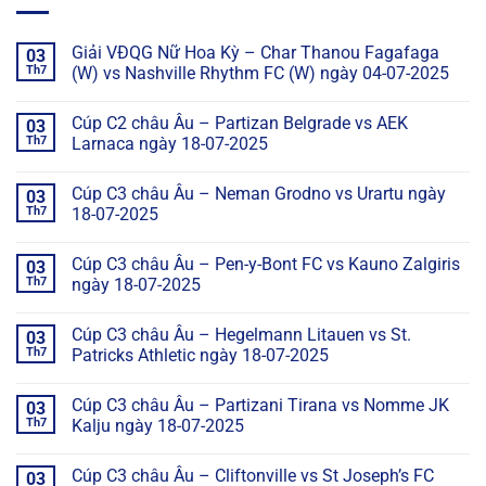
Giải VĐQG Nữ Hoa Kỳ – Char Thanou Fagafaga
03
Th7
(W) vs Nashville Rhythm FC (W) ngày 04-07-2025
Cúp C2 châu Âu – Partizan Belgrade vs AEK
03
Th7
Larnaca ngày 18-07-2025
Cúp C3 châu Âu – Neman Grodno vs Urartu ngày
03
Th7
18-07-2025
Cúp C3 châu Âu – Pen-y-Bont FC vs Kauno Zalgiris
03
Th7
ngày 18-07-2025
Cúp C3 châu Âu – Hegelmann Litauen vs St.
03
Th7
Patricks Athletic ngày 18-07-2025
Cúp C3 châu Âu – Partizani Tirana vs Nomme JK
03
Th7
Kalju ngày 18-07-2025
Cúp C3 châu Âu – Cliftonville vs St Joseph’s FC
03