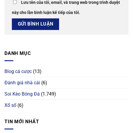
Lưu tên của tôi, email, và trang web trong trình duyệt
này cho lần bình luận kế tiếp của tôi.
DANH MỤC
Blog cá cược
(13)
Đánh giá nhà cái
(6)
Soi Kèo Bóng Đá
(1.749)
Xổ số
(6)
TIN MỚI NHẤT