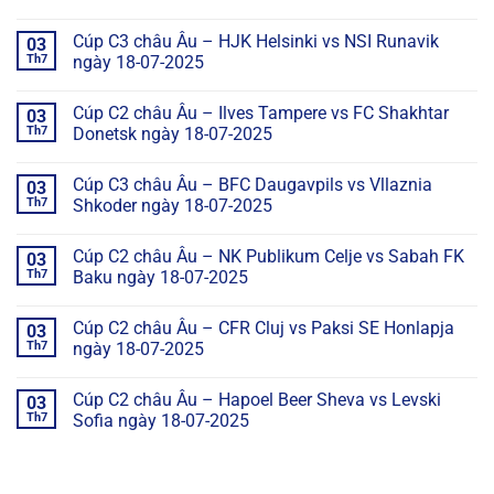
Cúp C3 châu Âu – HJK Helsinki vs NSI Runavik
03
Th7
ngày 18-07-2025
Cúp C2 châu Âu – Ilves Tampere vs FC Shakhtar
03
Th7
Donetsk ngày 18-07-2025
Cúp C3 châu Âu – BFC Daugavpils vs Vllaznia
03
Th7
Shkoder ngày 18-07-2025
Cúp C2 châu Âu – NK Publikum Celje vs Sabah FK
03
Th7
Baku ngày 18-07-2025
Cúp C2 châu Âu – CFR Cluj vs Paksi SE Honlapja
03
Th7
ngày 18-07-2025
Cúp C2 châu Âu – Hapoel Beer Sheva vs Levski
03
Th7
Sofia ngày 18-07-2025