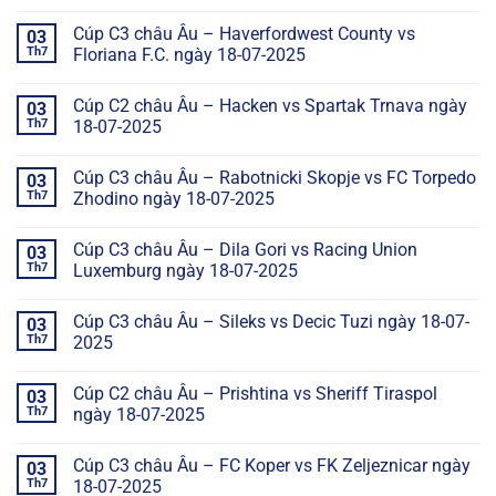
Cúp C3 châu Âu – Haverfordwest County vs
03
Th7
Floriana F.C. ngày 18-07-2025
Cúp C2 châu Âu – Hacken vs Spartak Trnava ngày
03
Th7
18-07-2025
Cúp C3 châu Âu – Rabotnicki Skopje vs FC Torpedo
03
Th7
Zhodino ngày 18-07-2025
Cúp C3 châu Âu – Dila Gori vs Racing Union
03
Th7
Luxemburg ngày 18-07-2025
Cúp C3 châu Âu – Sileks vs Decic Tuzi ngày 18-07-
03
Th7
2025
Cúp C2 châu Âu – Prishtina vs Sheriff Tiraspol
03
Th7
ngày 18-07-2025
Cúp C3 châu Âu – FC Koper vs FK Zeljeznicar ngày
03
Th7
18-07-2025