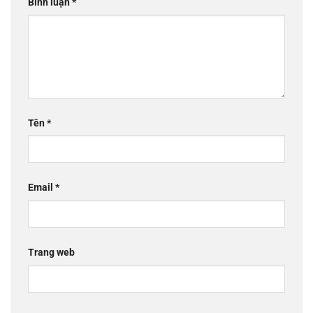
Bình luận
*
Tên
*
Email
*
Trang web