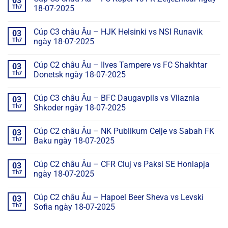
03
Th7
18-07-2025
Cúp C3 châu Âu – HJK Helsinki vs NSI Runavik
03
Th7
ngày 18-07-2025
Cúp C2 châu Âu – Ilves Tampere vs FC Shakhtar
03
Th7
Donetsk ngày 18-07-2025
Cúp C3 châu Âu – BFC Daugavpils vs Vllaznia
03
Th7
Shkoder ngày 18-07-2025
Cúp C2 châu Âu – NK Publikum Celje vs Sabah FK
03
Th7
Baku ngày 18-07-2025
Cúp C2 châu Âu – CFR Cluj vs Paksi SE Honlapja
03
Th7
ngày 18-07-2025
Cúp C2 châu Âu – Hapoel Beer Sheva vs Levski
03
Th7
Sofia ngày 18-07-2025