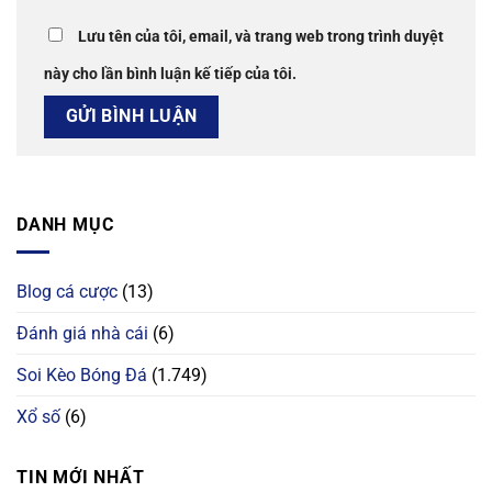
Lưu tên của tôi, email, và trang web trong trình duyệt
này cho lần bình luận kế tiếp của tôi.
DANH MỤC
Blog cá cược
(13)
Đánh giá nhà cái
(6)
Soi Kèo Bóng Đá
(1.749)
Xổ số
(6)
TIN MỚI NHẤT