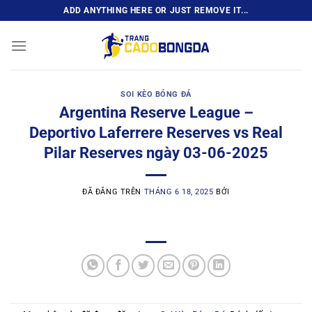
Chuyển
ADD ANYTHING HERE OR JUST REMOVE IT...
đến
nội
dung
SOI KÈO BÓNG ĐÁ
Argentina Reserve League –
Deportivo Laferrere Reserves vs Real
Pilar Reserves ngày 03-06-2025
ĐÃ ĐĂNG TRÊN
THÁNG 6 18, 2025
BỞI