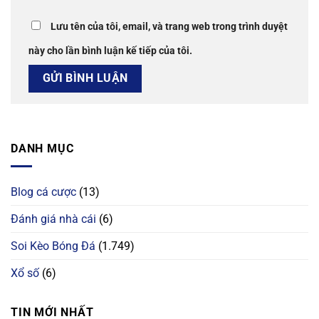
Lưu tên của tôi, email, và trang web trong trình duyệt
này cho lần bình luận kế tiếp của tôi.
DANH MỤC
Blog cá cược
(13)
Đánh giá nhà cái
(6)
Soi Kèo Bóng Đá
(1.749)
Xổ số
(6)
TIN MỚI NHẤT