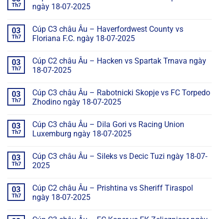
Th7
ngày 18-07-2025
Cúp C3 châu Âu – Haverfordwest County vs
03
Th7
Floriana F.C. ngày 18-07-2025
Cúp C2 châu Âu – Hacken vs Spartak Trnava ngày
03
Th7
18-07-2025
Cúp C3 châu Âu – Rabotnicki Skopje vs FC Torpedo
03
Th7
Zhodino ngày 18-07-2025
Cúp C3 châu Âu – Dila Gori vs Racing Union
03
Th7
Luxemburg ngày 18-07-2025
Cúp C3 châu Âu – Sileks vs Decic Tuzi ngày 18-07-
03
Th7
2025
Cúp C2 châu Âu – Prishtina vs Sheriff Tiraspol
03
Th7
ngày 18-07-2025