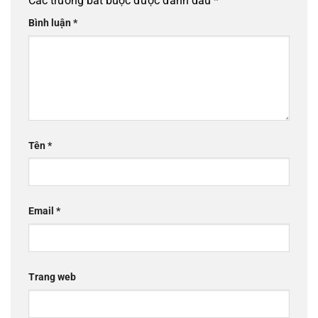
Các trường bắt buộc được đánh dấu
*
Bình luận
*
Tên
*
Email
*
Trang web