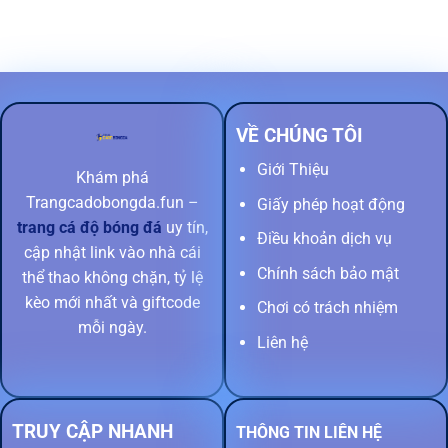
VỀ CHÚNG TÔI
Giới Thiệu
Khám phá
Trangcadobongda.fun –
Giấy phép hoạt động
trang cá độ bóng đá
uy tín,
Điều khoản dịch vụ
cập nhật link vào nhà cái
Chính sách bảo mật
thể thao không chặn, tỷ lệ
kèo mới nhất và giftcode
Chơi có trách nhiệm
mỗi ngày.
Liên hệ
TRUY CẬP NHANH
THÔNG TIN LIÊN HỆ