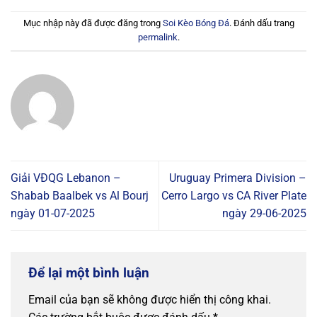
Mục nhập này đã được đăng trong
Soi Kèo Bóng Đá
. Đánh dấu trang
permalink
.
Giải VĐQG Lebanon –
Uruguay Primera Division –
Shabab Baalbek vs Al Bourj
Cerro Largo vs CA River Plate
ngày 01-07-2025
ngày 29-06-2025
Để lại một bình luận
Email của bạn sẽ không được hiển thị công khai.