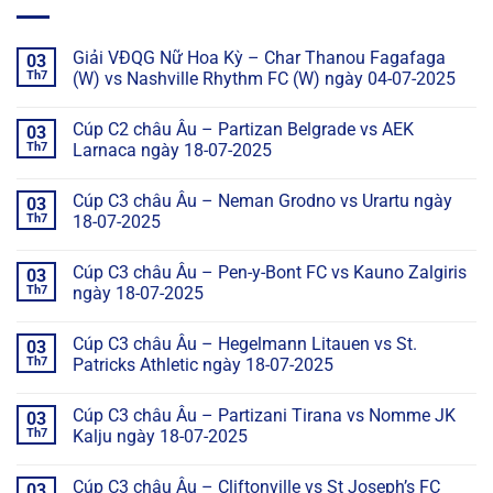
Giải VĐQG Nữ Hoa Kỳ – Char Thanou Fagafaga
03
Th7
(W) vs Nashville Rhythm FC (W) ngày 04-07-2025
Cúp C2 châu Âu – Partizan Belgrade vs AEK
03
Th7
Larnaca ngày 18-07-2025
Cúp C3 châu Âu – Neman Grodno vs Urartu ngày
03
Th7
18-07-2025
Cúp C3 châu Âu – Pen-y-Bont FC vs Kauno Zalgiris
03
Th7
ngày 18-07-2025
Cúp C3 châu Âu – Hegelmann Litauen vs St.
03
Th7
Patricks Athletic ngày 18-07-2025
Cúp C3 châu Âu – Partizani Tirana vs Nomme JK
03
Th7
Kalju ngày 18-07-2025
Cúp C3 châu Âu – Cliftonville vs St Joseph’s FC
03