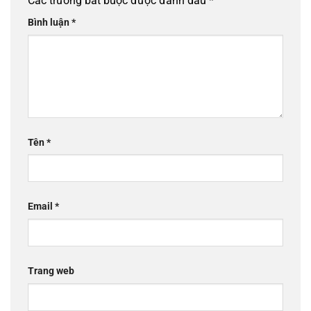
Các trường bắt buộc được đánh dấu
*
Bình luận
*
Tên
*
Email
*
Trang web