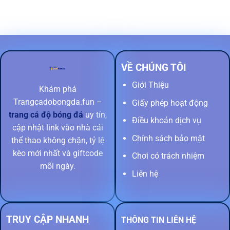
VỀ CHÚNG TÔI
Giới Thiệu
Khám phá
Trangcadobongda.fun –
Giấy phép hoạt động
trang cá độ bóng đá
uy tín,
Điều khoản dịch vụ
cập nhật link vào nhà cái
Chính sách bảo mật
thể thao không chặn, tỷ lệ
kèo mới nhất và giftcode
Chơi có trách nhiệm
mỗi ngày.
Liên hệ
TRUY CẬP NHANH
THÔNG TIN LIÊN HỆ