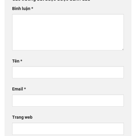
Bình luận
*
Tên
*
Email
*
Trang web