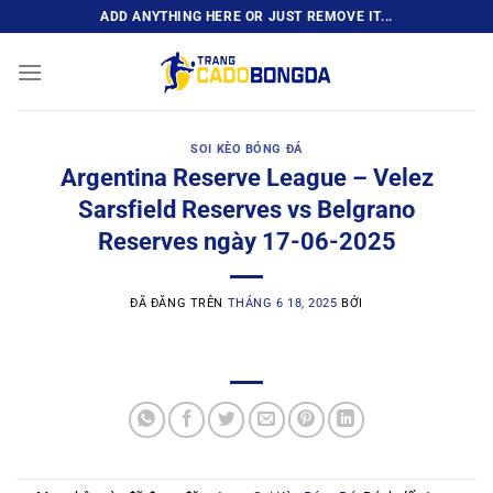
Chuyển
ADD ANYTHING HERE OR JUST REMOVE IT...
đến
nội
dung
SOI KÈO BÓNG ĐÁ
Argentina Reserve League – Velez
Sarsfield Reserves vs Belgrano
Reserves ngày 17-06-2025
ĐÃ ĐĂNG TRÊN
THÁNG 6 18, 2025
BỞI