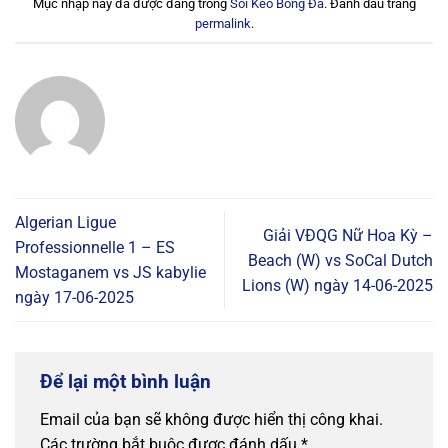
Mục nhập này đã được đăng trong
Soi Kèo Bóng Đá
. Đánh dấu trang
permalink
.
Algerian Ligue
Giải VĐQG Nữ Hoa Kỳ –
Professionnelle 1 – ES
Beach (W) vs SoCal Dutch
Mostaganem vs JS kabylie
Lions (W) ngày 14-06-2025
ngày 17-06-2025
Để lại một bình luận
Email của bạn sẽ không được hiển thị công khai.
Các trường bắt buộc được đánh dấu
*