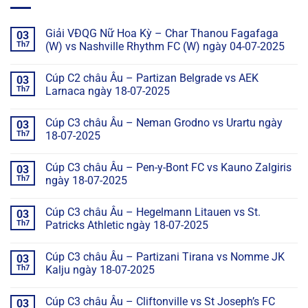
Giải VĐQG Nữ Hoa Kỳ – Char Thanou Fagafaga
03
Th7
(W) vs Nashville Rhythm FC (W) ngày 04-07-2025
Cúp C2 châu Âu – Partizan Belgrade vs AEK
03
Th7
Larnaca ngày 18-07-2025
Cúp C3 châu Âu – Neman Grodno vs Urartu ngày
03
Th7
18-07-2025
Cúp C3 châu Âu – Pen-y-Bont FC vs Kauno Zalgiris
03
Th7
ngày 18-07-2025
Cúp C3 châu Âu – Hegelmann Litauen vs St.
03
Th7
Patricks Athletic ngày 18-07-2025
Cúp C3 châu Âu – Partizani Tirana vs Nomme JK
03
Th7
Kalju ngày 18-07-2025
Cúp C3 châu Âu – Cliftonville vs St Joseph’s FC
03