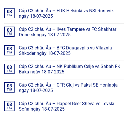
Cúp C3 châu Âu – HJK Helsinki vs NSI Runavik
03
Th7
ngày 18-07-2025
Cúp C2 châu Âu – Ilves Tampere vs FC Shakhtar
03
Th7
Donetsk ngày 18-07-2025
Cúp C3 châu Âu – BFC Daugavpils vs Vllaznia
03
Th7
Shkoder ngày 18-07-2025
Cúp C2 châu Âu – NK Publikum Celje vs Sabah FK
03
Th7
Baku ngày 18-07-2025
Cúp C2 châu Âu – CFR Cluj vs Paksi SE Honlapja
03
Th7
ngày 18-07-2025
Cúp C2 châu Âu – Hapoel Beer Sheva vs Levski
03
Th7
Sofia ngày 18-07-2025