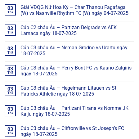
Giải VĐQG Nữ Hoa Kỳ – Char Thanou Fagafaga
03
Th7
(W) vs Nashville Rhythm FC (W) ngày 04-07-2025
Cúp C2 châu Âu – Partizan Belgrade vs AEK
03
Th7
Larnaca ngày 18-07-2025
Cúp C3 châu Âu – Neman Grodno vs Urartu ngày
03
Th7
18-07-2025
Cúp C3 châu Âu – Pen-y-Bont FC vs Kauno Zalgiris
03
Th7
ngày 18-07-2025
Cúp C3 châu Âu – Hegelmann Litauen vs St.
03
Th7
Patricks Athletic ngày 18-07-2025
Cúp C3 châu Âu – Partizani Tirana vs Nomme JK
03
Th7
Kalju ngày 18-07-2025
Cúp C3 châu Âu – Cliftonville vs St Joseph’s FC
03
Th7
ngày 18-07-2025