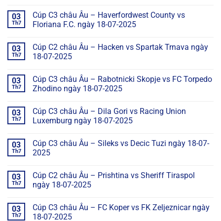
Cúp C3 châu Âu – Haverfordwest County vs
03
Th7
Floriana F.C. ngày 18-07-2025
Cúp C2 châu Âu – Hacken vs Spartak Trnava ngày
03
Th7
18-07-2025
Cúp C3 châu Âu – Rabotnicki Skopje vs FC Torpedo
03
Th7
Zhodino ngày 18-07-2025
Cúp C3 châu Âu – Dila Gori vs Racing Union
03
Th7
Luxemburg ngày 18-07-2025
Cúp C3 châu Âu – Sileks vs Decic Tuzi ngày 18-07-
03
Th7
2025
Cúp C2 châu Âu – Prishtina vs Sheriff Tiraspol
03
Th7
ngày 18-07-2025
Cúp C3 châu Âu – FC Koper vs FK Zeljeznicar ngày
03
Th7
18-07-2025