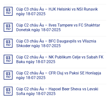
Cúp C3 châu Âu – HJK Helsinki vs NSI Runavik
03
Th7
ngày 18-07-2025
Cúp C2 châu Âu – Ilves Tampere vs FC Shakhtar
03
Th7
Donetsk ngày 18-07-2025
Cúp C3 châu Âu – BFC Daugavpils vs Vllaznia
03
Th7
Shkoder ngày 18-07-2025
Cúp C2 châu Âu – NK Publikum Celje vs Sabah FK
03
Th7
Baku ngày 18-07-2025
Cúp C2 châu Âu – CFR Cluj vs Paksi SE Honlapja
03
Th7
ngày 18-07-2025
Cúp C2 châu Âu – Hapoel Beer Sheva vs Levski
03
Th7
Sofia ngày 18-07-2025