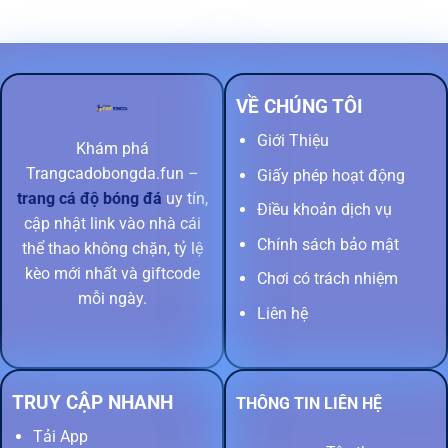
VỀ CHÚNG TÔI
Giới Thiệu
Khám phá
Trangcadobongda.fun –
Giấy phép hoạt động
trang cá độ bóng đá
uy tín,
Điều khoản dịch vụ
cập nhật link vào nhà cái
Chính sách bảo mật
thể thao không chặn, tỷ lệ
kèo mới nhất và giftcode
Chơi có trách nhiệm
mỗi ngày.
Liên hệ
TRUY CẬP NHANH
THÔNG TIN LIÊN HỆ
Tải App