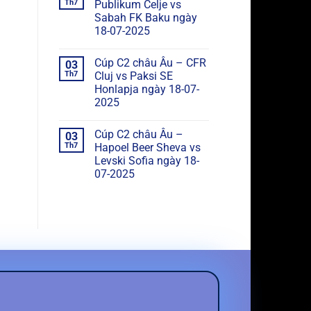
Th7
Publikum Celje vs
Sabah FK Baku ngày
18-07-2025
Cúp C2 châu Âu – CFR
03
Th7
Cluj vs Paksi SE
Honlapja ngày 18-07-
2025
Cúp C2 châu Âu –
03
Th7
Hapoel Beer Sheva vs
Levski Sofia ngày 18-
07-2025