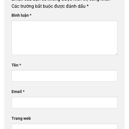
Các trường bắt buộc được đánh dấu
*
Bình luận
*
Tên
*
Email
*
Trang web