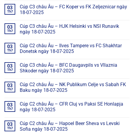
Cúp C3 châu Âu – FC Koper vs FK Zeljeznicar ngày
03
Th7
18-07-2025
Cúp C3 châu Âu – HJK Helsinki vs NSI Runavik
03
Th7
ngày 18-07-2025
Cúp C2 châu Âu – Ilves Tampere vs FC Shakhtar
03
Th7
Donetsk ngày 18-07-2025
Cúp C3 châu Âu – BFC Daugavpils vs Vllaznia
03
Th7
Shkoder ngày 18-07-2025
Cúp C2 châu Âu – NK Publikum Celje vs Sabah FK
03
Th7
Baku ngày 18-07-2025
Cúp C2 châu Âu – CFR Cluj vs Paksi SE Honlapja
03
Th7
ngày 18-07-2025
Cúp C2 châu Âu – Hapoel Beer Sheva vs Levski
03
Th7
Sofia ngày 18-07-2025