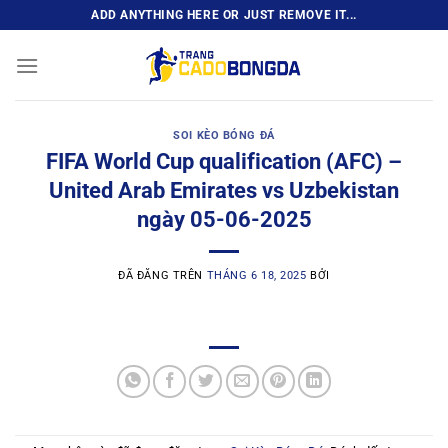
Chuyển
ADD ANYTHING HERE OR JUST REMOVE IT...
đến
nội
dung
SOI KÈO BÓNG ĐÁ
FIFA World Cup qualification (AFC) –
United Arab Emirates vs Uzbekistan
ngày 05-06-2025
ĐÃ ĐĂNG TRÊN
THÁNG 6 18, 2025
BỞI