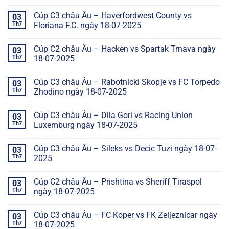
Cúp C3 châu Âu – Haverfordwest County vs
03
Th7
Floriana F.C. ngày 18-07-2025
Cúp C2 châu Âu – Hacken vs Spartak Trnava ngày
03
Th7
18-07-2025
Cúp C3 châu Âu – Rabotnicki Skopje vs FC Torpedo
03
Th7
Zhodino ngày 18-07-2025
Cúp C3 châu Âu – Dila Gori vs Racing Union
03
Th7
Luxemburg ngày 18-07-2025
Cúp C3 châu Âu – Sileks vs Decic Tuzi ngày 18-07-
03
Th7
2025
Cúp C2 châu Âu – Prishtina vs Sheriff Tiraspol
03
Th7
ngày 18-07-2025
Cúp C3 châu Âu – FC Koper vs FK Zeljeznicar ngày
03
Th7
18-07-2025