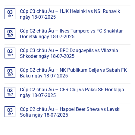
Cúp C3 châu Âu – HJK Helsinki vs NSI Runavik
03
Th7
ngày 18-07-2025
Cúp C2 châu Âu – Ilves Tampere vs FC Shakhtar
03
Th7
Donetsk ngày 18-07-2025
Cúp C3 châu Âu – BFC Daugavpils vs Vllaznia
03
Th7
Shkoder ngày 18-07-2025
Cúp C2 châu Âu – NK Publikum Celje vs Sabah FK
03
Th7
Baku ngày 18-07-2025
Cúp C2 châu Âu – CFR Cluj vs Paksi SE Honlapja
03
Th7
ngày 18-07-2025
Cúp C2 châu Âu – Hapoel Beer Sheva vs Levski
03
Th7
Sofia ngày 18-07-2025