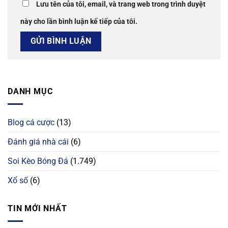
Lưu tên của tôi, email, và trang web trong trình duyệt
này cho lần bình luận kế tiếp của tôi.
DANH MỤC
Blog cá cược
(13)
Đánh giá nhà cái
(6)
Soi Kèo Bóng Đá
(1.749)
Xổ số
(6)
TIN MỚI NHẤT