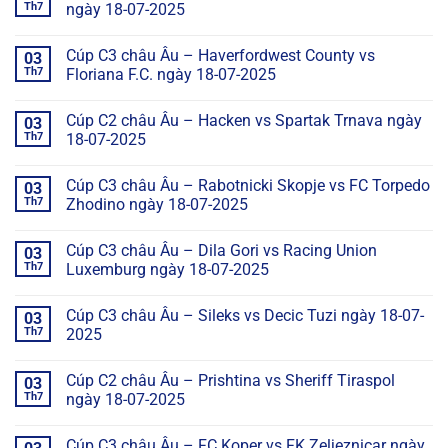
Th7
ngày 18-07-2025
Cúp C3 châu Âu – Haverfordwest County vs
03
Th7
Floriana F.C. ngày 18-07-2025
Cúp C2 châu Âu – Hacken vs Spartak Trnava ngày
03
Th7
18-07-2025
Cúp C3 châu Âu – Rabotnicki Skopje vs FC Torpedo
03
Th7
Zhodino ngày 18-07-2025
Cúp C3 châu Âu – Dila Gori vs Racing Union
03
Th7
Luxemburg ngày 18-07-2025
Cúp C3 châu Âu – Sileks vs Decic Tuzi ngày 18-07-
03
Th7
2025
Cúp C2 châu Âu – Prishtina vs Sheriff Tiraspol
03
Th7
ngày 18-07-2025
Cúp C3 châu Âu – FC Koper vs FK Zeljeznicar ngày