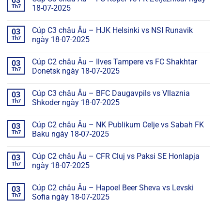
03
Th7
18-07-2025
Cúp C3 châu Âu – HJK Helsinki vs NSI Runavik
03
Th7
ngày 18-07-2025
Cúp C2 châu Âu – Ilves Tampere vs FC Shakhtar
03
Th7
Donetsk ngày 18-07-2025
Cúp C3 châu Âu – BFC Daugavpils vs Vllaznia
03
Th7
Shkoder ngày 18-07-2025
Cúp C2 châu Âu – NK Publikum Celje vs Sabah FK
03
Th7
Baku ngày 18-07-2025
Cúp C2 châu Âu – CFR Cluj vs Paksi SE Honlapja
03
Th7
ngày 18-07-2025
Cúp C2 châu Âu – Hapoel Beer Sheva vs Levski
03
Th7
Sofia ngày 18-07-2025