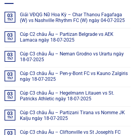
Giải VĐQG Nữ Hoa Kỳ – Char Thanou Fagafaga
03
Th7
(W) vs Nashville Rhythm FC (W) ngày 04-07-2025
Cúp C2 châu Âu – Partizan Belgrade vs AEK
03
Th7
Larnaca ngày 18-07-2025
Cúp C3 châu Âu – Neman Grodno vs Urartu ngày
03
Th7
18-07-2025
Cúp C3 châu Âu – Pen-y-Bont FC vs Kauno Zalgiris
03
Th7
ngày 18-07-2025
Cúp C3 châu Âu – Hegelmann Litauen vs St.
03
Th7
Patricks Athletic ngày 18-07-2025
Cúp C3 châu Âu – Partizani Tirana vs Nomme JK
03
Th7
Kalju ngày 18-07-2025
Cúp C3 châu Âu – Cliftonville vs St Joseph’s FC
03