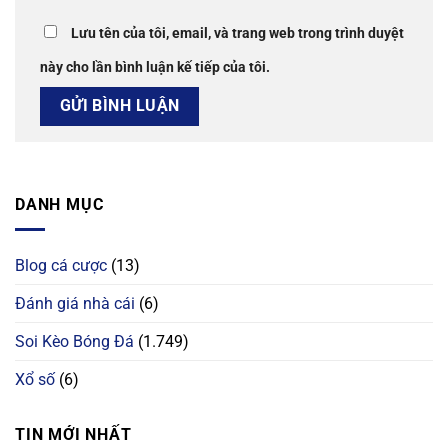
Lưu tên của tôi, email, và trang web trong trình duyệt
này cho lần bình luận kế tiếp của tôi.
DANH MỤC
Blog cá cược
(13)
Đánh giá nhà cái
(6)
Soi Kèo Bóng Đá
(1.749)
Xổ số
(6)
TIN MỚI NHẤT