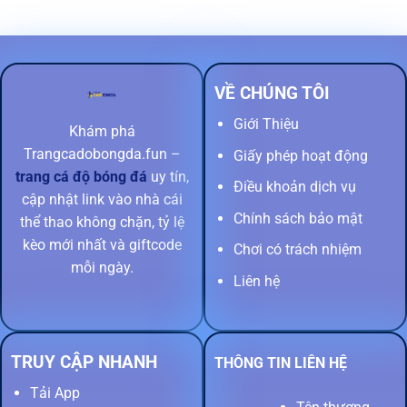
VỀ CHÚNG TÔI
Giới Thiệu
Khám phá
Trangcadobongda.fun –
Giấy phép hoạt động
trang cá độ bóng đá
uy tín,
Điều khoản dịch vụ
cập nhật link vào nhà cái
Chính sách bảo mật
thể thao không chặn, tỷ lệ
kèo mới nhất và giftcode
Chơi có trách nhiệm
mỗi ngày.
Liên hệ
TRUY CẬP NHANH
THÔNG TIN LIÊN HỆ
Tải App