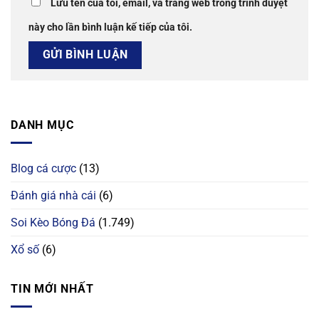
Lưu tên của tôi, email, và trang web trong trình duyệt
này cho lần bình luận kế tiếp của tôi.
DANH MỤC
Blog cá cược
(13)
Đánh giá nhà cái
(6)
Soi Kèo Bóng Đá
(1.749)
Xổ số
(6)
TIN MỚI NHẤT