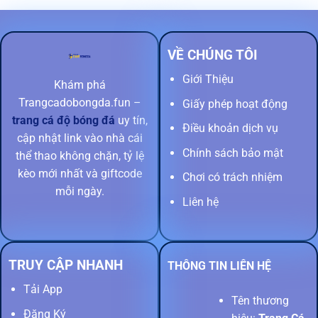
VỀ CHÚNG TÔI
Giới Thiệu
Khám phá
Trangcadobongda.fun –
Giấy phép hoạt động
trang cá độ bóng đá
uy tín,
Điều khoản dịch vụ
cập nhật link vào nhà cái
Chính sách bảo mật
thể thao không chặn, tỷ lệ
kèo mới nhất và giftcode
Chơi có trách nhiệm
mỗi ngày.
Liên hệ
TRUY CẬP NHANH
THÔNG TIN LIÊN HỆ
Tải App
Tên thương
Đăng Ký