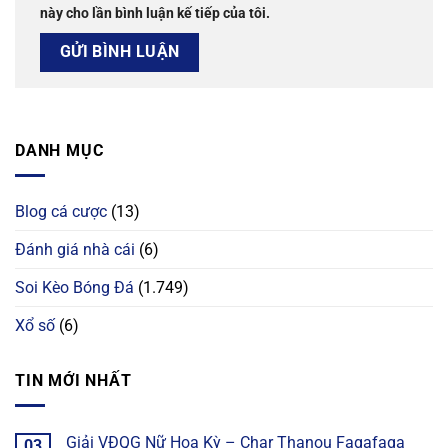
này cho lần bình luận kế tiếp của tôi.
DANH MỤC
Blog cá cược
(13)
Đánh giá nhà cái
(6)
Soi Kèo Bóng Đá
(1.749)
Xổ số
(6)
TIN MỚI NHẤT
Giải VĐQG Nữ Hoa Kỳ – Char Thanou Fagafaga
03