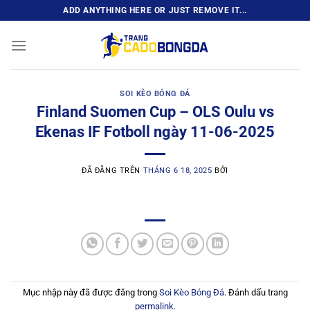
Chuyển
ADD ANYTHING HERE OR JUST REMOVE IT...
đến
nội
dung
SOI KÈO BÓNG ĐÁ
Finland Suomen Cup – OLS Oulu vs
Ekenas IF Fotboll ngày 11-06-2025
ĐÃ ĐĂNG TRÊN
THÁNG 6 18, 2025
BỞI
Mục nhập này đã được đăng trong
Soi Kèo Bóng Đá
. Đánh dấu trang
permalink
.