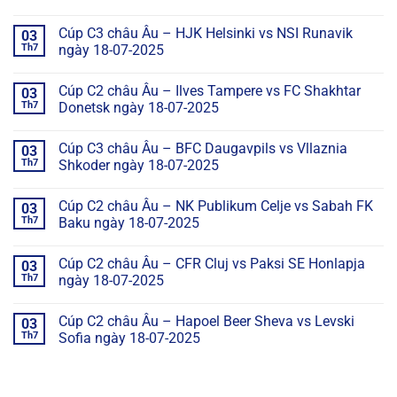
Cúp C3 châu Âu – HJK Helsinki vs NSI Runavik
03
Th7
ngày 18-07-2025
Cúp C2 châu Âu – Ilves Tampere vs FC Shakhtar
03
Th7
Donetsk ngày 18-07-2025
Cúp C3 châu Âu – BFC Daugavpils vs Vllaznia
03
Th7
Shkoder ngày 18-07-2025
Cúp C2 châu Âu – NK Publikum Celje vs Sabah FK
03
Th7
Baku ngày 18-07-2025
Cúp C2 châu Âu – CFR Cluj vs Paksi SE Honlapja
03
Th7
ngày 18-07-2025
Cúp C2 châu Âu – Hapoel Beer Sheva vs Levski
03
Th7
Sofia ngày 18-07-2025