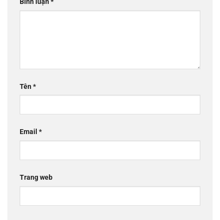
Bình luận
*
Tên
*
Email
*
Trang web