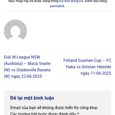
Mục nhập này đã được đăng trong
Soi Kèo Bóng Đá
. Đánh dấu trang
permalink
.
Giải W-League NSW
Finland Suomen Cup – FC
(Australia) – Maca Searle
Haka vs Gnistan Helsinki
(W) vs Gladesville Ravens
ngày 11-06-2025
(W) ngày 22-06-2025
Để lại một bình luận
Email của bạn sẽ không được hiển thị công khai.
Các trường bắt buộc được đánh dấu
*