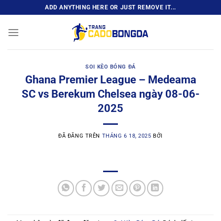
Chuyển
ADD ANYTHING HERE OR JUST REMOVE IT...
đến
nội
dung
SOI KÈO BÓNG ĐÁ
Ghana Premier League – Medeama
SC vs Berekum Chelsea ngày 08-06-
2025
ĐÃ ĐĂNG TRÊN
THÁNG 6 18, 2025
BỞI