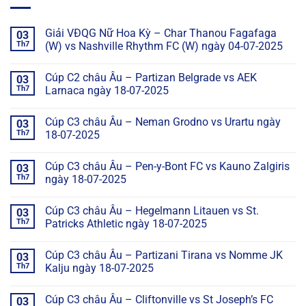
Giải VĐQG Nữ Hoa Kỳ – Char Thanou Fagafaga
03
Th7
(W) vs Nashville Rhythm FC (W) ngày 04-07-2025
Cúp C2 châu Âu – Partizan Belgrade vs AEK
03
Th7
Larnaca ngày 18-07-2025
Cúp C3 châu Âu – Neman Grodno vs Urartu ngày
03
Th7
18-07-2025
Cúp C3 châu Âu – Pen-y-Bont FC vs Kauno Zalgiris
03
Th7
ngày 18-07-2025
Cúp C3 châu Âu – Hegelmann Litauen vs St.
03
Th7
Patricks Athletic ngày 18-07-2025
Cúp C3 châu Âu – Partizani Tirana vs Nomme JK
03
Th7
Kalju ngày 18-07-2025
Cúp C3 châu Âu – Cliftonville vs St Joseph’s FC
03