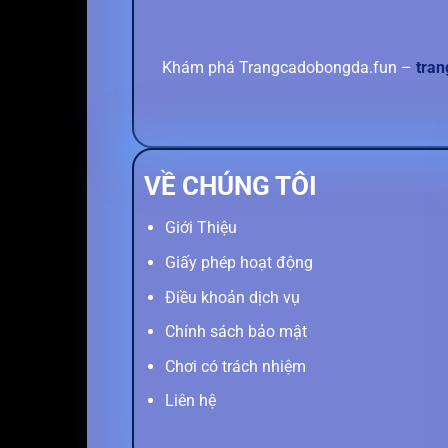
Khám phá Trangcadobongda.fun –
tran
VỀ CHÚNG TÔI
Giới Thiệu
Giấy phép hoạt động
Điều khoản dịch vụ
Chính sách bảo mật
Chơi có trách nhiệm
Liên hệ