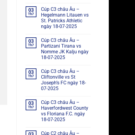
Cúp C3 châu Âu –
03
Th7
Hegelmann Litauen vs
St. Patricks Athletic
ngày 18-07-2025
Cúp C3 châu Âu –
03
Th7
Partizani Tirana vs
Nomme JK Kalju ngày
18-07-2025
Cúp C3 châu Âu –
03
Th7
Cliftonville vs St
Joseph’s FC ngày 18-
07-2025
Cúp C3 châu Âu –
03
Th7
Haverfordwest County
vs Floriana F.C. ngày
18-07-2025
Cúp C2 châu Âu –
03