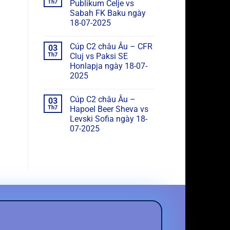
Th7
Publikum Celje vs
Sabah FK Baku ngày
18-07-2025
Cúp C2 châu Âu – CFR
03
Th7
Cluj vs Paksi SE
Honlapja ngày 18-07-
2025
Cúp C2 châu Âu –
03
Th7
Hapoel Beer Sheva vs
Levski Sofia ngày 18-
07-2025