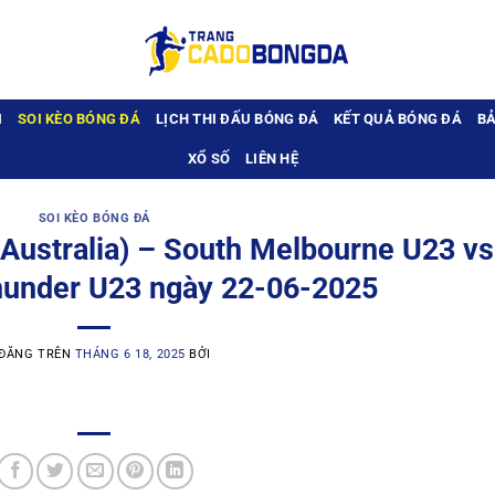
I
SOI KÈO BÓNG ĐÁ
LỊCH THI ĐẤU BÓNG ĐÁ
KẾT QUẢ BÓNG ĐÁ
BẢ
XỔ SỐ
LIÊN HỆ
SOI KÈO BÓNG ĐÁ
(Australia) – South Melbourne U23 vs
under U23 ngày 22-06-2025
 ĐĂNG TRÊN
THÁNG 6 18, 2025
BỞI