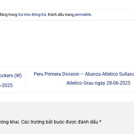
đăng trong
Soi Kèo Bóng Đá
. Đánh dấu trang
permalink
.
Peru Primera Division – Alianza Atletico Sullan
ockers (W)
Atletico Grau ngày 28-06-2025
6-2025
công khai.
Các trường bắt buộc được đánh dấu
*