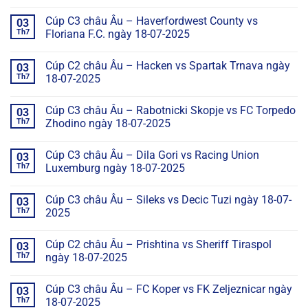
Cúp C3 châu Âu – Haverfordwest County vs
03
Th7
Floriana F.C. ngày 18-07-2025
Cúp C2 châu Âu – Hacken vs Spartak Trnava ngày
03
Th7
18-07-2025
Cúp C3 châu Âu – Rabotnicki Skopje vs FC Torpedo
03
Th7
Zhodino ngày 18-07-2025
Cúp C3 châu Âu – Dila Gori vs Racing Union
03
Th7
Luxemburg ngày 18-07-2025
Cúp C3 châu Âu – Sileks vs Decic Tuzi ngày 18-07-
03
Th7
2025
Cúp C2 châu Âu – Prishtina vs Sheriff Tiraspol
03
Th7
ngày 18-07-2025
Cúp C3 châu Âu – FC Koper vs FK Zeljeznicar ngày
03
Th7
18-07-2025