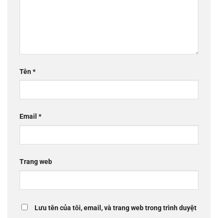
Tên
*
Email
*
Trang web
Lưu tên của tôi, email, và trang web trong trình duyệt