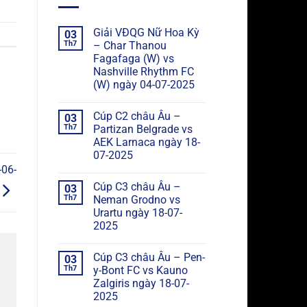
Giải VĐQG Nữ Hoa Kỳ
03
Th7
– Char Thanou
Fagafaga (W) vs
Nashville Rhythm FC
(W) ngày 04-07-2025
Cúp C2 châu Âu –
03
Th7
Partizan Belgrade vs
AEK Larnaca ngày 18-
07-2025
-06-
Cúp C3 châu Âu –
03
Th7
Neman Grodno vs
Urartu ngày 18-07-
2025
Cúp C3 châu Âu – Pen-
03
Th7
y-Bont FC vs Kauno
Zalgiris ngày 18-07-
2025