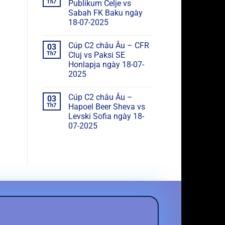
Th7
Publikum Celje vs
Sabah FK Baku ngày
18-07-2025
Cúp C2 châu Âu – CFR
03
Th7
Cluj vs Paksi SE
Honlapja ngày 18-07-
2025
Cúp C2 châu Âu –
03
Th7
Hapoel Beer Sheva vs
Levski Sofia ngày 18-
07-2025