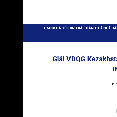
Chuyển
đến
nội
dung
TRANG CÁ ĐỘ BÓNG ĐÁ
ĐÁNH GIÁ NHÀ CÁ
Giải VĐQG Kazakhst
n
ĐÃ