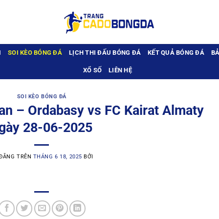
I
SOI KÈO BÓNG ĐÁ
LỊCH THI ĐẤU BÓNG ĐÁ
KẾT QUẢ BÓNG ĐÁ
BẢ
XỔ SỐ
LIÊN HỆ
SOI KÈO BÓNG ĐÁ
an – Ordabasy vs FC Kairat Almaty
gày 28-06-2025
 ĐĂNG TRÊN
THÁNG 6 18, 2025
BỞI