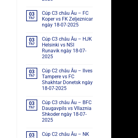
Cúp C3 châu Âu – FC
03
Th7
Koper vs FK Zeljeznicar
ngày 18-07-2025
Cúp C3 châu Âu – HJK
03
Th7
Helsinki vs NSI
Runavik ngày 18-07-
2025
Cúp C2 châu Âu – Ilves
03
Th7
Tampere vs FC
Shakhtar Donetsk ngày
18-07-2025
Cúp C3 châu Âu – BFC
03
Th7
Daugavpils vs Vllaznia
Shkoder ngày 18-07-
2025
Cúp C2 châu Âu – NK
03