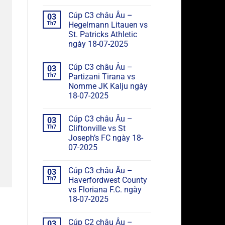
Cúp C3 châu Âu –
03
Th7
Hegelmann Litauen vs
St. Patricks Athletic
ngày 18-07-2025
Cúp C3 châu Âu –
03
Th7
Partizani Tirana vs
Nomme JK Kalju ngày
18-07-2025
Cúp C3 châu Âu –
03
Th7
Cliftonville vs St
Joseph’s FC ngày 18-
07-2025
Cúp C3 châu Âu –
03
Th7
Haverfordwest County
vs Floriana F.C. ngày
18-07-2025
Cúp C2 châu Âu –
03