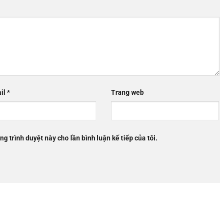
il
*
Trang web
ng trình duyệt này cho lần bình luận kế tiếp của tôi.