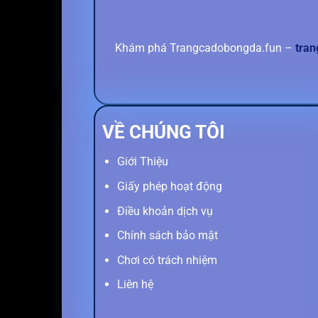
Khám phá Trangcadobongda.fun –
tran
VỀ CHÚNG TÔI
Giới Thiệu
Giấy phép hoạt động
Điều khoản dịch vụ
Chính sách bảo mật
Chơi có trách nhiệm
Liên hệ