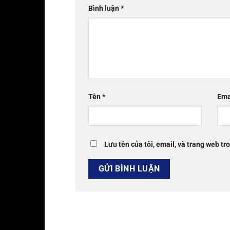
Bình luận
*
Tên
*
Ema
Lưu tên của tôi, email, và trang web tro