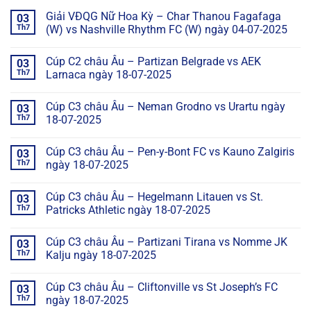
Giải VĐQG Nữ Hoa Kỳ – Char Thanou Fagafaga
03
Th7
(W) vs Nashville Rhythm FC (W) ngày 04-07-2025
Cúp C2 châu Âu – Partizan Belgrade vs AEK
03
Th7
Larnaca ngày 18-07-2025
Cúp C3 châu Âu – Neman Grodno vs Urartu ngày
03
Th7
18-07-2025
Cúp C3 châu Âu – Pen-y-Bont FC vs Kauno Zalgiris
03
Th7
ngày 18-07-2025
Cúp C3 châu Âu – Hegelmann Litauen vs St.
03
Th7
Patricks Athletic ngày 18-07-2025
Cúp C3 châu Âu – Partizani Tirana vs Nomme JK
03
Th7
Kalju ngày 18-07-2025
Cúp C3 châu Âu – Cliftonville vs St Joseph’s FC
03
Th7
ngày 18-07-2025