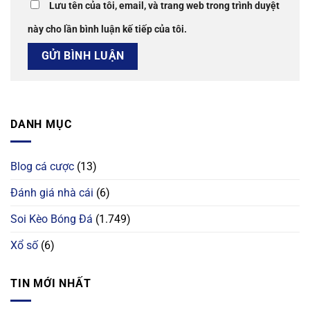
Lưu tên của tôi, email, và trang web trong trình duyệt
này cho lần bình luận kế tiếp của tôi.
DANH MỤC
Blog cá cược
(13)
Đánh giá nhà cái
(6)
Soi Kèo Bóng Đá
(1.749)
Xổ số
(6)
TIN MỚI NHẤT