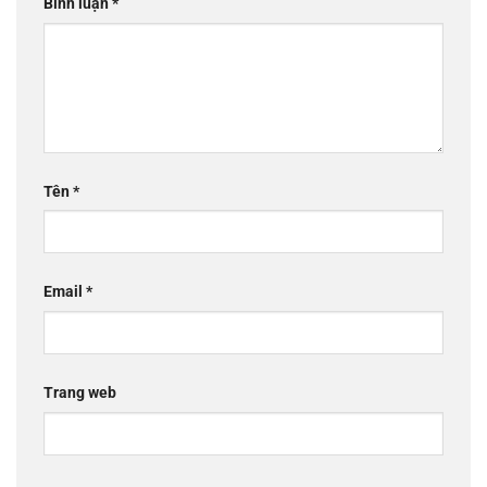
Bình luận
*
Tên
*
Email
*
Trang web