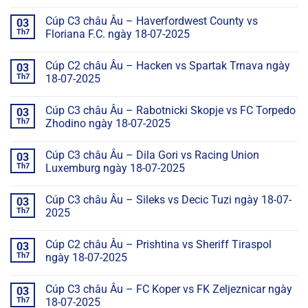
Cúp C3 châu Âu – Haverfordwest County vs
03
Th7
Floriana F.C. ngày 18-07-2025
Cúp C2 châu Âu – Hacken vs Spartak Trnava ngày
03
Th7
18-07-2025
Cúp C3 châu Âu – Rabotnicki Skopje vs FC Torpedo
03
Th7
Zhodino ngày 18-07-2025
Cúp C3 châu Âu – Dila Gori vs Racing Union
03
Th7
Luxemburg ngày 18-07-2025
Cúp C3 châu Âu – Sileks vs Decic Tuzi ngày 18-07-
03
Th7
2025
Cúp C2 châu Âu – Prishtina vs Sheriff Tiraspol
03
Th7
ngày 18-07-2025
Cúp C3 châu Âu – FC Koper vs FK Zeljeznicar ngày
03
Th7
18-07-2025