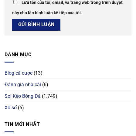
Lưu tên của tôi, email, và trang web trong trình duyệt
này cho lần bình luận kế tiếp của tôi.
DANH MỤC
Blog cá cược
(13)
Đánh giá nhà cái
(6)
Soi Kèo Bóng Đá
(1.749)
Xổ số
(6)
TIN MỚI NHẤT