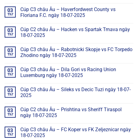
Cúp C3 châu Âu – Haverfordwest County vs
03
Th7
Floriana F.C. ngày 18-07-2025
Cúp C2 châu Âu – Hacken vs Spartak Trnava ngày
03
Th7
18-07-2025
Cúp C3 châu Âu – Rabotnicki Skopje vs FC Torpedo
03
Th7
Zhodino ngày 18-07-2025
Cúp C3 châu Âu – Dila Gori vs Racing Union
03
Th7
Luxemburg ngày 18-07-2025
Cúp C3 châu Âu – Sileks vs Decic Tuzi ngày 18-07-
03
Th7
2025
Cúp C2 châu Âu – Prishtina vs Sheriff Tiraspol
03
Th7
ngày 18-07-2025
Cúp C3 châu Âu – FC Koper vs FK Zeljeznicar ngày
03
Th7
18-07-2025