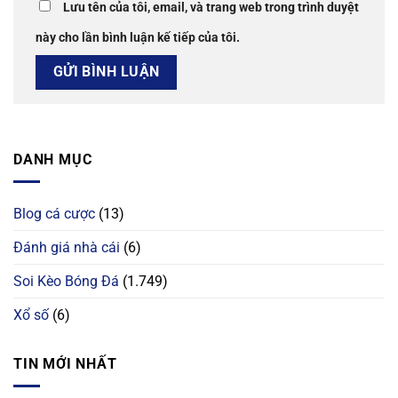
Lưu tên của tôi, email, và trang web trong trình duyệt
này cho lần bình luận kế tiếp của tôi.
DANH MỤC
Blog cá cược
(13)
Đánh giá nhà cái
(6)
Soi Kèo Bóng Đá
(1.749)
Xổ số
(6)
TIN MỚI NHẤT