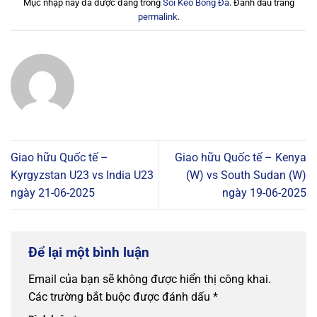
Mục nhập này đã được đăng trong
Soi Kèo Bóng Đá
. Đánh dấu trang
permalink
.
Giao hữu Quốc tế –
Giao hữu Quốc tế – Kenya
Kyrgyzstan U23 vs India U23
(W) vs South Sudan (W)
ngày 21-06-2025
ngày 19-06-2025
Để lại một bình luận
Email của bạn sẽ không được hiển thị công khai.
Các trường bắt buộc được đánh dấu
*