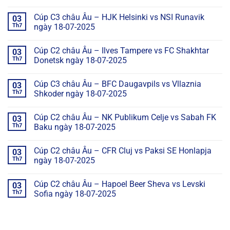
Cúp C3 châu Âu – HJK Helsinki vs NSI Runavik
03
Th7
ngày 18-07-2025
Cúp C2 châu Âu – Ilves Tampere vs FC Shakhtar
03
Th7
Donetsk ngày 18-07-2025
Cúp C3 châu Âu – BFC Daugavpils vs Vllaznia
03
Th7
Shkoder ngày 18-07-2025
Cúp C2 châu Âu – NK Publikum Celje vs Sabah FK
03
Th7
Baku ngày 18-07-2025
Cúp C2 châu Âu – CFR Cluj vs Paksi SE Honlapja
03
Th7
ngày 18-07-2025
Cúp C2 châu Âu – Hapoel Beer Sheva vs Levski
03
Th7
Sofia ngày 18-07-2025