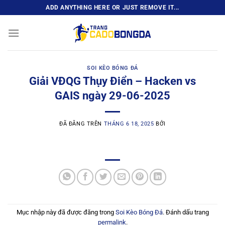
Chuyển
ADD ANYTHING HERE OR JUST REMOVE IT...
đến
nội
dung
SOI KÈO BÓNG ĐÁ
Giải VĐQG Thụy Điển – Hacken vs
GAIS ngày 29-06-2025
ĐÃ ĐĂNG TRÊN
THÁNG 6 18, 2025
BỞI
Mục nhập này đã được đăng trong
Soi Kèo Bóng Đá
. Đánh dấu trang
permalink
.