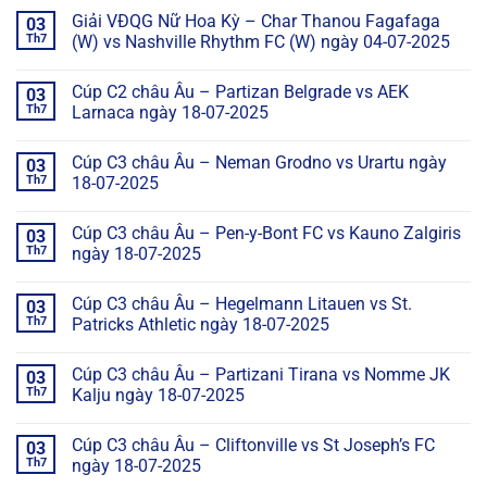
Giải VĐQG Nữ Hoa Kỳ – Char Thanou Fagafaga
03
Th7
(W) vs Nashville Rhythm FC (W) ngày 04-07-2025
Cúp C2 châu Âu – Partizan Belgrade vs AEK
03
Th7
Larnaca ngày 18-07-2025
Cúp C3 châu Âu – Neman Grodno vs Urartu ngày
03
Th7
18-07-2025
Cúp C3 châu Âu – Pen-y-Bont FC vs Kauno Zalgiris
03
Th7
ngày 18-07-2025
Cúp C3 châu Âu – Hegelmann Litauen vs St.
03
Th7
Patricks Athletic ngày 18-07-2025
Cúp C3 châu Âu – Partizani Tirana vs Nomme JK
03
Th7
Kalju ngày 18-07-2025
Cúp C3 châu Âu – Cliftonville vs St Joseph’s FC
03
Th7
ngày 18-07-2025