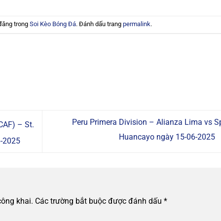
đăng trong
Soi Kèo Bóng Đá
. Đánh dấu trang
permalink
.
Peru Primera Division – Alianza Lima vs S
CAF) – St.
Huancayo ngày 15-06-2025
6-2025
công khai.
Các trường bắt buộc được đánh dấu
*