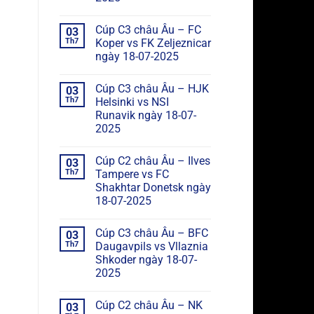
Cúp C3 châu Âu – FC
03
Th7
Koper vs FK Zeljeznicar
ngày 18-07-2025
Cúp C3 châu Âu – HJK
03
Th7
Helsinki vs NSI
Runavik ngày 18-07-
2025
Cúp C2 châu Âu – Ilves
03
Th7
Tampere vs FC
Shakhtar Donetsk ngày
18-07-2025
Cúp C3 châu Âu – BFC
03
Th7
Daugavpils vs Vllaznia
Shkoder ngày 18-07-
2025
Cúp C2 châu Âu – NK
03