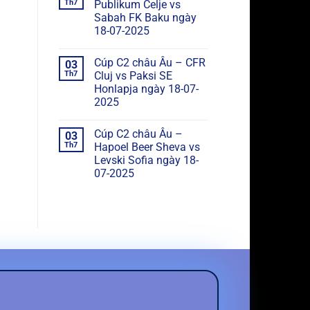
Th7
Publikum Celje vs
Sabah FK Baku ngày
18-07-2025
Cúp C2 châu Âu – CFR
03
Th7
Cluj vs Paksi SE
Honlapja ngày 18-07-
2025
Cúp C2 châu Âu –
03
Th7
Hapoel Beer Sheva vs
Levski Sofia ngày 18-
07-2025