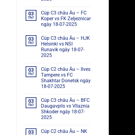
Cúp C3 châu Âu – FC
03
Th7
Koper vs FK Zeljeznicar
ngày 18-07-2025
Cúp C3 châu Âu – HJK
03
Th7
Helsinki vs NSI
Runavik ngày 18-07-
2025
Cúp C2 châu Âu – Ilves
03
Th7
Tampere vs FC
Shakhtar Donetsk ngày
18-07-2025
Cúp C3 châu Âu – BFC
03
Th7
Daugavpils vs Vllaznia
Shkoder ngày 18-07-
2025
Cúp C2 châu Âu – NK
03