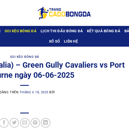
I
SOI KÈO BÓNG ĐÁ
LỊCH THI ĐẤU BÓNG ĐÁ
KẾT QUẢ BÓNG ĐÁ
BẢ
XỔ SỐ
LIÊN HỆ
SOI KÈO BÓNG ĐÁ
lia) – Green Gully Cavaliers vs Port
rne ngày 06-06-2025
 ĐĂNG TRÊN
THÁNG 6 18, 2025
BỞI