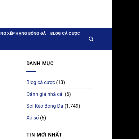
NG XẾP HẠNG BÓNG ĐÁ
BLOG CÁ CƯỢC
DANH MỤC
Blog cá cược
(13)
Đánh giá nhà cái
(6)
Soi Kèo Bóng Đá
(1.749)
Xổ số
(6)
TIN MỚI NHẤT