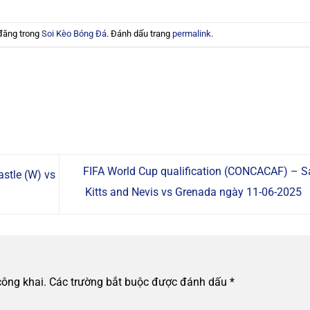
đăng trong
Soi Kèo Bóng Đá
. Đánh dấu trang
permalink
.
FIFA World Cup qualification (CONCACAF) – S
stle (W) vs
Kitts and Nevis vs Grenada ngày 11-06-2025
công khai.
Các trường bắt buộc được đánh dấu
*