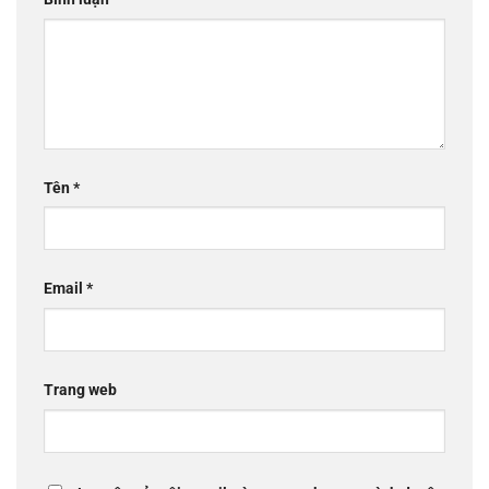
Tên
*
Email
*
Trang web