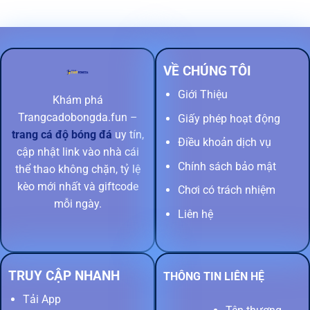
VỀ CHÚNG TÔI
Giới Thiệu
Khám phá
Trangcadobongda.fun –
Giấy phép hoạt động
trang cá độ bóng đá
uy tín,
Điều khoản dịch vụ
cập nhật link vào nhà cái
Chính sách bảo mật
thể thao không chặn, tỷ lệ
kèo mới nhất và giftcode
Chơi có trách nhiệm
mỗi ngày.
Liên hệ
TRUY CẬP NHANH
THÔNG TIN LIÊN HỆ
Tải App