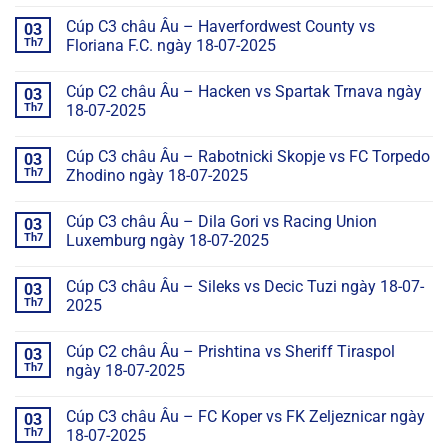
Cúp C3 châu Âu – Haverfordwest County vs
03
Th7
Floriana F.C. ngày 18-07-2025
Cúp C2 châu Âu – Hacken vs Spartak Trnava ngày
03
Th7
18-07-2025
Cúp C3 châu Âu – Rabotnicki Skopje vs FC Torpedo
03
Th7
Zhodino ngày 18-07-2025
Cúp C3 châu Âu – Dila Gori vs Racing Union
03
Th7
Luxemburg ngày 18-07-2025
Cúp C3 châu Âu – Sileks vs Decic Tuzi ngày 18-07-
03
Th7
2025
Cúp C2 châu Âu – Prishtina vs Sheriff Tiraspol
03
Th7
ngày 18-07-2025
Cúp C3 châu Âu – FC Koper vs FK Zeljeznicar ngày
03
Th7
18-07-2025