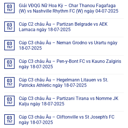
Giải VĐQG Nữ Hoa Kỳ – Char Thanou Fagafaga
03
Th7
(W) vs Nashville Rhythm FC (W) ngày 04-07-2025
Cúp C2 châu Âu – Partizan Belgrade vs AEK
03
Th7
Larnaca ngày 18-07-2025
Cúp C3 châu Âu – Neman Grodno vs Urartu ngày
03
Th7
18-07-2025
Cúp C3 châu Âu – Pen-y-Bont FC vs Kauno Zalgiris
03
Th7
ngày 18-07-2025
Cúp C3 châu Âu – Hegelmann Litauen vs St.
03
Th7
Patricks Athletic ngày 18-07-2025
Cúp C3 châu Âu – Partizani Tirana vs Nomme JK
03
Th7
Kalju ngày 18-07-2025
Cúp C3 châu Âu – Cliftonville vs St Joseph’s FC
03
Th7
ngày 18-07-2025