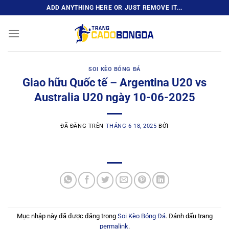
Chuyển
ADD ANYTHING HERE OR JUST REMOVE IT...
đến
nội
dung
SOI KÈO BÓNG ĐÁ
Giao hữu Quốc tế – Argentina U20 vs
Australia U20 ngày 10-06-2025
ĐÃ ĐĂNG TRÊN
THÁNG 6 18, 2025
BỞI
Mục nhập này đã được đăng trong
Soi Kèo Bóng Đá
. Đánh dấu trang
permalink
.