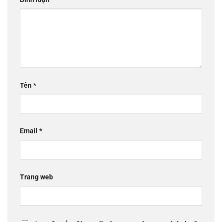
Tên
*
Email
*
Trang web