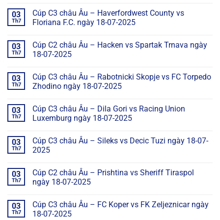
Cúp C3 châu Âu – Haverfordwest County vs
03
Th7
Floriana F.C. ngày 18-07-2025
Cúp C2 châu Âu – Hacken vs Spartak Trnava ngày
03
Th7
18-07-2025
Cúp C3 châu Âu – Rabotnicki Skopje vs FC Torpedo
03
Th7
Zhodino ngày 18-07-2025
Cúp C3 châu Âu – Dila Gori vs Racing Union
03
Th7
Luxemburg ngày 18-07-2025
Cúp C3 châu Âu – Sileks vs Decic Tuzi ngày 18-07-
03
Th7
2025
Cúp C2 châu Âu – Prishtina vs Sheriff Tiraspol
03
Th7
ngày 18-07-2025
Cúp C3 châu Âu – FC Koper vs FK Zeljeznicar ngày
03
Th7
18-07-2025