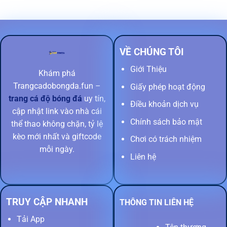
VỀ CHÚNG TÔI
Giới Thiệu
Khám phá
Trangcadobongda.fun –
Giấy phép hoạt động
trang cá độ bóng đá
uy tín,
Điều khoản dịch vụ
cập nhật link vào nhà cái
Chính sách bảo mật
thể thao không chặn, tỷ lệ
kèo mới nhất và giftcode
Chơi có trách nhiệm
mỗi ngày.
Liên hệ
TRUY CẬP NHANH
THÔNG TIN LIÊN HỆ
Tải App