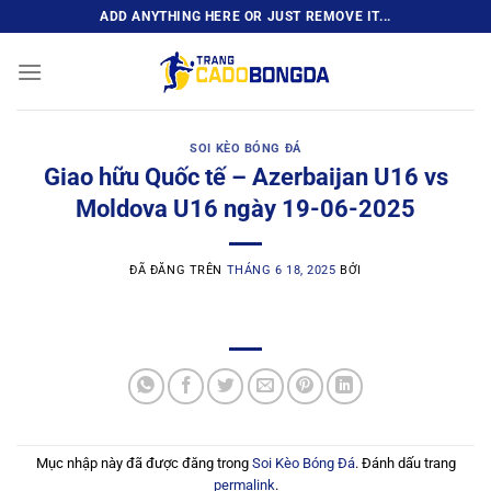
Chuyển
ADD ANYTHING HERE OR JUST REMOVE IT...
đến
nội
dung
SOI KÈO BÓNG ĐÁ
Giao hữu Quốc tế – Azerbaijan U16 vs
Moldova U16 ngày 19-06-2025
ĐÃ ĐĂNG TRÊN
THÁNG 6 18, 2025
BỞI
Mục nhập này đã được đăng trong
Soi Kèo Bóng Đá
. Đánh dấu trang
permalink
.