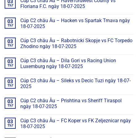
Cúp C3 châu Âu – Haverfordwest County vs
03
Th7
Floriana F.C. ngày 18-07-2025
Cúp C2 châu Âu – Hacken vs Spartak Trnava ngày
03
Th7
18-07-2025
Cúp C3 châu Âu – Rabotnicki Skopje vs FC Torpedo
03
Th7
Zhodino ngày 18-07-2025
Cúp C3 châu Âu – Dila Gori vs Racing Union
03
Th7
Luxemburg ngày 18-07-2025
Cúp C3 châu Âu – Sileks vs Decic Tuzi ngày 18-07-
03
Th7
2025
Cúp C2 châu Âu – Prishtina vs Sheriff Tiraspol
03
Th7
ngày 18-07-2025
Cúp C3 châu Âu – FC Koper vs FK Zeljeznicar ngày
03
Th7
18-07-2025