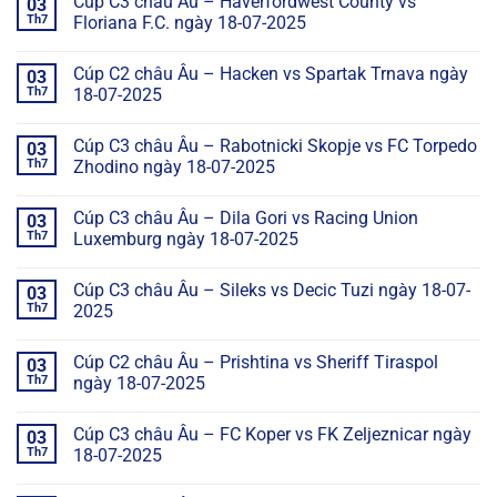
Cúp C3 châu Âu – Haverfordwest County vs
03
Th7
Floriana F.C. ngày 18-07-2025
Cúp C2 châu Âu – Hacken vs Spartak Trnava ngày
03
Th7
18-07-2025
Cúp C3 châu Âu – Rabotnicki Skopje vs FC Torpedo
03
Th7
Zhodino ngày 18-07-2025
Cúp C3 châu Âu – Dila Gori vs Racing Union
03
Th7
Luxemburg ngày 18-07-2025
Cúp C3 châu Âu – Sileks vs Decic Tuzi ngày 18-07-
03
Th7
2025
Cúp C2 châu Âu – Prishtina vs Sheriff Tiraspol
03
Th7
ngày 18-07-2025
Cúp C3 châu Âu – FC Koper vs FK Zeljeznicar ngày
03
Th7
18-07-2025