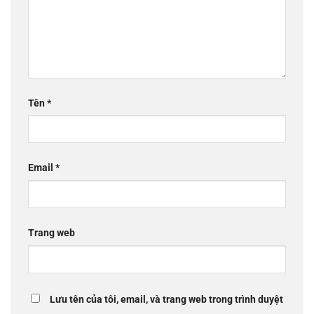
Tên
*
Email
*
Trang web
Lưu tên của tôi, email, và trang web trong trình duyệt