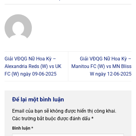
Giải VĐQG Nữ Hoa Kỳ –
Giải VĐQG Nữ Hoa Kỳ –
Alexandria Reds (W) vs UK
Manitou FC (W) vs MN Bliss
FC (W) ngày 09-06-2025
W ngày 12-06-2025
Để lại một bình luận
Email của bạn sẽ không được hiển thị công khai.
Các trường bắt buộc được đánh dấu
*
Bình luận
*