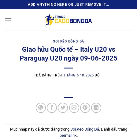
Chuyển
ADD ANYTHING HERE OR JUST REMOVE IT...
đến
nội
dung
SOI KÈO BÓNG ĐÁ
Giao hữu Quốc tế – Italy U20 vs
Paraguay U20 ngày 09-06-2025
ĐÃ ĐĂNG TRÊN
THÁNG 6 18, 2025
BỞI
Mục nhập này đã được đăng trong
Soi Kèo Bóng Đá
. Đánh dấu trang
permalink
.