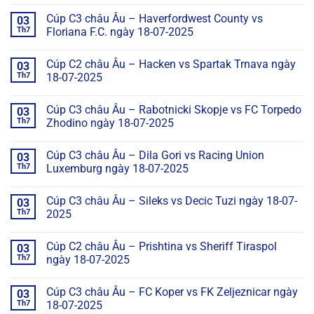
Cúp C3 châu Âu – Haverfordwest County vs
03
Th7
Floriana F.C. ngày 18-07-2025
Cúp C2 châu Âu – Hacken vs Spartak Trnava ngày
03
Th7
18-07-2025
Cúp C3 châu Âu – Rabotnicki Skopje vs FC Torpedo
03
Th7
Zhodino ngày 18-07-2025
Cúp C3 châu Âu – Dila Gori vs Racing Union
03
Th7
Luxemburg ngày 18-07-2025
Cúp C3 châu Âu – Sileks vs Decic Tuzi ngày 18-07-
03
Th7
2025
Cúp C2 châu Âu – Prishtina vs Sheriff Tiraspol
03
Th7
ngày 18-07-2025
Cúp C3 châu Âu – FC Koper vs FK Zeljeznicar ngày
03
Th7
18-07-2025