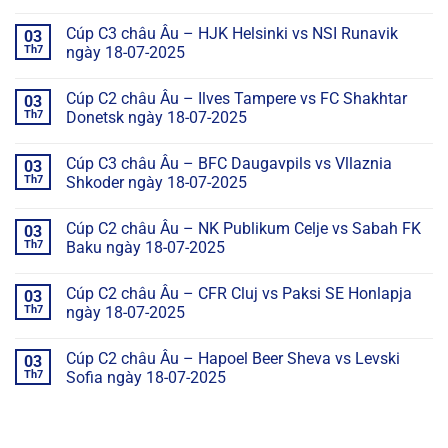
Cúp C3 châu Âu – HJK Helsinki vs NSI Runavik
03
Th7
ngày 18-07-2025
Cúp C2 châu Âu – Ilves Tampere vs FC Shakhtar
03
Th7
Donetsk ngày 18-07-2025
Cúp C3 châu Âu – BFC Daugavpils vs Vllaznia
03
Th7
Shkoder ngày 18-07-2025
Cúp C2 châu Âu – NK Publikum Celje vs Sabah FK
03
Th7
Baku ngày 18-07-2025
Cúp C2 châu Âu – CFR Cluj vs Paksi SE Honlapja
03
Th7
ngày 18-07-2025
Cúp C2 châu Âu – Hapoel Beer Sheva vs Levski
03
Th7
Sofia ngày 18-07-2025