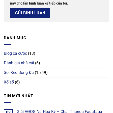
này cho lần bình luận kế tiếp của tôi.
DANH MỤC
Blog cá cược
(13)
Đánh giá nhà cái
(6)
Soi Kèo Bóng Đá
(1.749)
Xổ số
(6)
TIN MỚI NHẤT
Giải VĐQG Nữ Hoa Kỳ – Char Thanou Fagafaga
03