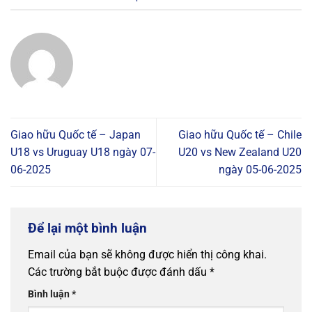
Giao hữu Quốc tế – Japan
Giao hữu Quốc tế – Chile
U18 vs Uruguay U18 ngày 07-
U20 vs New Zealand U20
06-2025
ngày 05-06-2025
Để lại một bình luận
Email của bạn sẽ không được hiển thị công khai.
Các trường bắt buộc được đánh dấu
*
Bình luận
*