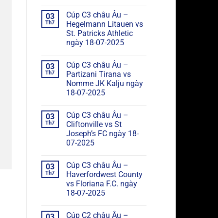
Cúp C3 châu Âu –
03
Th7
Hegelmann Litauen vs
St. Patricks Athletic
ngày 18-07-2025
Cúp C3 châu Âu –
03
Th7
Partizani Tirana vs
Nomme JK Kalju ngày
18-07-2025
Cúp C3 châu Âu –
03
Th7
Cliftonville vs St
Joseph’s FC ngày 18-
07-2025
Cúp C3 châu Âu –
03
Th7
Haverfordwest County
vs Floriana F.C. ngày
18-07-2025
Cúp C2 châu Âu –
03