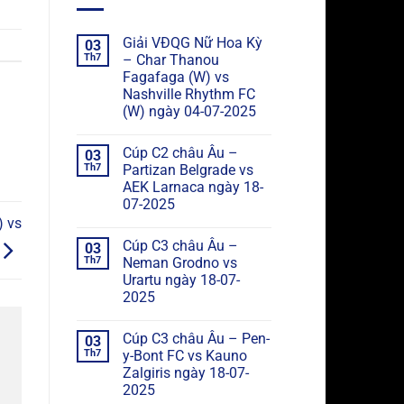
Giải VĐQG Nữ Hoa Kỳ
03
Th7
– Char Thanou
Fagafaga (W) vs
Nashville Rhythm FC
(W) ngày 04-07-2025
Cúp C2 châu Âu –
03
Th7
Partizan Belgrade vs
AEK Larnaca ngày 18-
07-2025
) vs
Cúp C3 châu Âu –
03
Th7
Neman Grodno vs
Urartu ngày 18-07-
2025
Cúp C3 châu Âu – Pen-
03
Th7
y-Bont FC vs Kauno
Zalgiris ngày 18-07-
2025