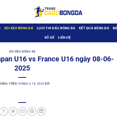
I
SOI KÈO BÓNG ĐÁ
LỊCH THI ĐẤU BÓNG ĐÁ
KẾT QUẢ BÓNG ĐÁ
BẢ
XỔ SỐ
LIÊN HỆ
SOI KÈO BÓNG ĐÁ
apan U16 vs France U16 ngày 08-06-
2025
 ĐĂNG TRÊN
THÁNG 6 18, 2025
BỞI