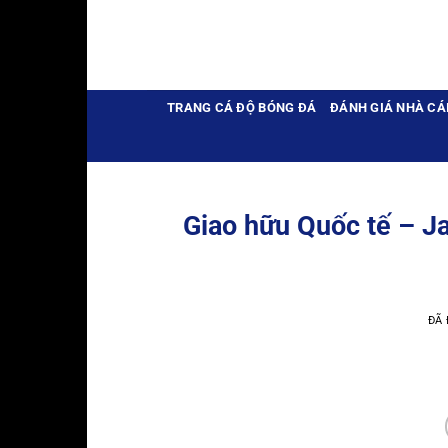
Chuyển
đến
nội
dung
TRANG CÁ ĐỘ BÓNG ĐÁ
ĐÁNH GIÁ NHÀ CÁ
Giao hữu Quốc tế – J
ĐÃ