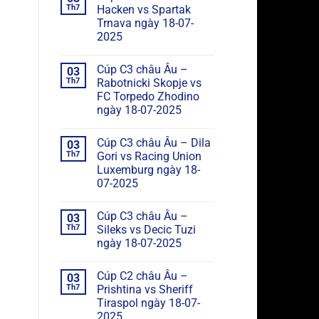
Th7
Hacken vs Spartak
Trnava ngày 18-07-
2025
Cúp C3 châu Âu –
03
Th7
Rabotnicki Skopje vs
FC Torpedo Zhodino
ngày 18-07-2025
Cúp C3 châu Âu – Dila
03
Th7
Gori vs Racing Union
Luxemburg ngày 18-
07-2025
Cúp C3 châu Âu –
03
Th7
Sileks vs Decic Tuzi
ngày 18-07-2025
Cúp C2 châu Âu –
03
Th7
Prishtina vs Sheriff
Tiraspol ngày 18-07-
2025