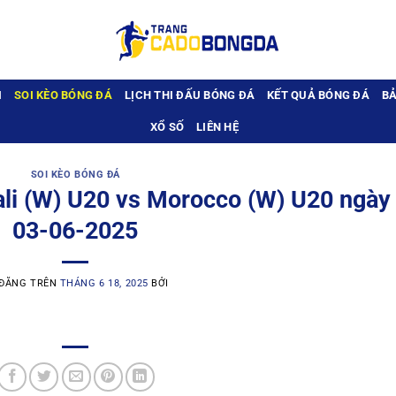
I
SOI KÈO BÓNG ĐÁ
LỊCH THI ĐẤU BÓNG ĐÁ
KẾT QUẢ BÓNG ĐÁ
BẢ
XỔ SỐ
LIÊN HỆ
SOI KÈO BÓNG ĐÁ
ali (W) U20 vs Morocco (W) U20 ngày
03-06-2025
 ĐĂNG TRÊN
THÁNG 6 18, 2025
BỞI