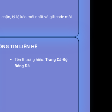
g chặn, tỷ lệ kèo mới nhất và giftcode mỗi
NG TIN LIÊN HỆ
Tên thương hiệu:
Trang Cá Độ
Bóng Đá