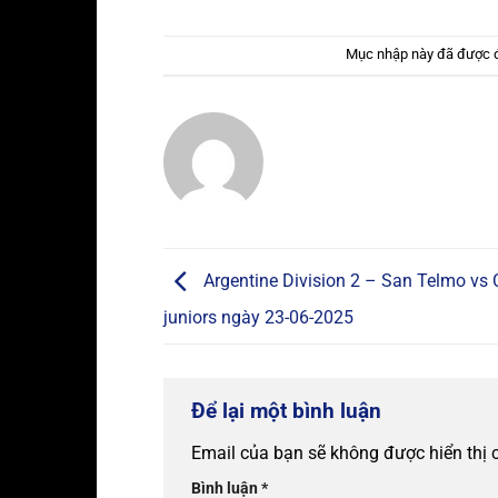
Mục nhập này đã được 
Argentine Division 2 – San Telmo vs 
juniors ngày 23-06-2025
Để lại một bình luận
Email của bạn sẽ không được hiển thị 
Bình luận
*