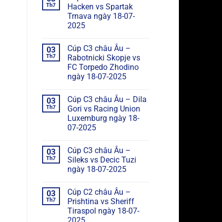
Th7
Hacken vs Spartak
Trnava ngày 18-07-
2025
Cúp C3 châu Âu –
03
Th7
Rabotnicki Skopje vs
FC Torpedo Zhodino
ngày 18-07-2025
Cúp C3 châu Âu – Dila
03
Th7
Gori vs Racing Union
Luxemburg ngày 18-
07-2025
Cúp C3 châu Âu –
03
Th7
Sileks vs Decic Tuzi
ngày 18-07-2025
Cúp C2 châu Âu –
03
Th7
Prishtina vs Sheriff
Tiraspol ngày 18-07-
2025