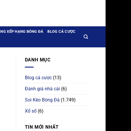
NG XẾP HẠNG BÓNG ĐÁ
BLOG CÁ CƯỢC
DANH MỤC
Blog cá cược
(13)
Đánh giá nhà cái
(6)
Soi Kèo Bóng Đá
(1.749)
Xổ số
(6)
TIN MỚI NHẤT