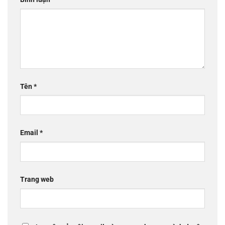
Tên
*
Email
*
Trang web