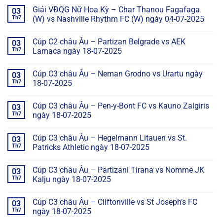
Giải VĐQG Nữ Hoa Kỳ – Char Thanou Fagafaga
03
Th7
(W) vs Nashville Rhythm FC (W) ngày 04-07-2025
Cúp C2 châu Âu – Partizan Belgrade vs AEK
03
Th7
Larnaca ngày 18-07-2025
Cúp C3 châu Âu – Neman Grodno vs Urartu ngày
03
Th7
18-07-2025
Cúp C3 châu Âu – Pen-y-Bont FC vs Kauno Zalgiris
03
Th7
ngày 18-07-2025
Cúp C3 châu Âu – Hegelmann Litauen vs St.
03
Th7
Patricks Athletic ngày 18-07-2025
Cúp C3 châu Âu – Partizani Tirana vs Nomme JK
03
Th7
Kalju ngày 18-07-2025
Cúp C3 châu Âu – Cliftonville vs St Joseph’s FC
03
Th7
ngày 18-07-2025