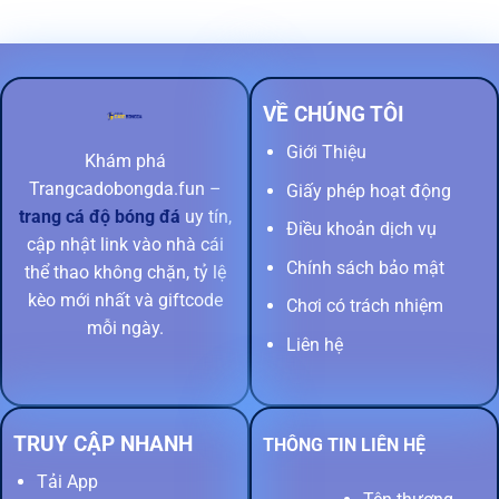
VỀ CHÚNG TÔI
Giới Thiệu
Khám phá
Trangcadobongda.fun –
Giấy phép hoạt động
trang cá độ bóng đá
uy tín,
Điều khoản dịch vụ
cập nhật link vào nhà cái
Chính sách bảo mật
thể thao không chặn, tỷ lệ
kèo mới nhất và giftcode
Chơi có trách nhiệm
mỗi ngày.
Liên hệ
TRUY CẬP NHANH
THÔNG TIN LIÊN HỆ
Tải App