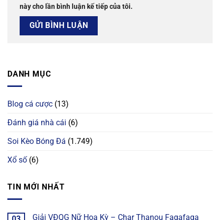
này cho lần bình luận kế tiếp của tôi.
DANH MỤC
Blog cá cược
(13)
Đánh giá nhà cái
(6)
Soi Kèo Bóng Đá
(1.749)
Xổ số
(6)
TIN MỚI NHẤT
Giải VĐQG Nữ Hoa Kỳ – Char Thanou Fagafaga
03