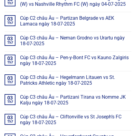
Th7
(W) vs Nashville Rhythm FC (W) ngày 04-07-2025
Cúp C2 châu Âu – Partizan Belgrade vs AEK
03
Th7
Larnaca ngày 18-07-2025
Cúp C3 châu Âu – Neman Grodno vs Urartu ngày
03
Th7
18-07-2025
Cúp C3 châu Âu – Pen-y-Bont FC vs Kauno Zalgiris
03
Th7
ngày 18-07-2025
Cúp C3 châu Âu – Hegelmann Litauen vs St.
03
Th7
Patricks Athletic ngày 18-07-2025
Cúp C3 châu Âu – Partizani Tirana vs Nomme JK
03
Th7
Kalju ngày 18-07-2025
Cúp C3 châu Âu – Cliftonville vs St Joseph’s FC
03
Th7
ngày 18-07-2025