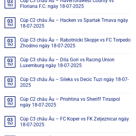
Cúp C3 châu Âu – Haverfordwest County vs
03
Th7
Floriana F.C. ngày 18-07-2025
Cúp C2 châu Âu – Hacken vs Spartak Trnava ngày
03
Th7
18-07-2025
Cúp C3 châu Âu – Rabotnicki Skopje vs FC Torpedo
03
Th7
Zhodino ngày 18-07-2025
Cúp C3 châu Âu – Dila Gori vs Racing Union
03
Th7
Luxemburg ngày 18-07-2025
Cúp C3 châu Âu – Sileks vs Decic Tuzi ngày 18-07-
03
Th7
2025
Cúp C2 châu Âu – Prishtina vs Sheriff Tiraspol
03
Th7
ngày 18-07-2025
Cúp C3 châu Âu – FC Koper vs FK Zeljeznicar ngày
03
Th7
18-07-2025