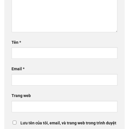
Tên
*
Email
*
Trang web
Lưu tên của tôi, email, và trang web trong trình duyệt