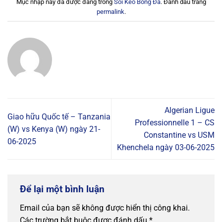
Mục nhập này đã được đăng trong
Soi Kèo Bóng Đá
. Đánh dấu trang
permalink
.
Algerian Ligue
Giao hữu Quốc tế – Tanzania
Professionnelle 1 – CS
(W) vs Kenya (W) ngày 21-
Constantine vs USM
06-2025
Khenchela ngày 03-06-2025
Để lại một bình luận
Email của bạn sẽ không được hiển thị công khai.
Các trường bắt buộc được đánh dấu
*