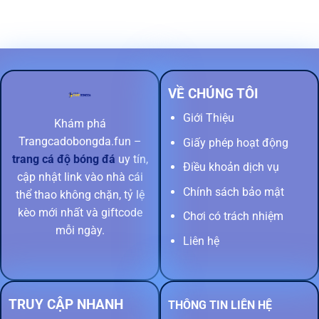
VỀ CHÚNG TÔI
Giới Thiệu
Khám phá
Trangcadobongda.fun –
Giấy phép hoạt động
trang cá độ bóng đá
uy tín,
Điều khoản dịch vụ
cập nhật link vào nhà cái
Chính sách bảo mật
thể thao không chặn, tỷ lệ
kèo mới nhất và giftcode
Chơi có trách nhiệm
mỗi ngày.
Liên hệ
TRUY CẬP NHANH
THÔNG TIN LIÊN HỆ