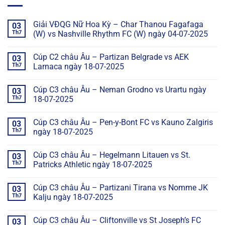
Giải VĐQG Nữ Hoa Kỳ – Char Thanou Fagafaga
03
Th7
(W) vs Nashville Rhythm FC (W) ngày 04-07-2025
Cúp C2 châu Âu – Partizan Belgrade vs AEK
03
Th7
Larnaca ngày 18-07-2025
Cúp C3 châu Âu – Neman Grodno vs Urartu ngày
03
Th7
18-07-2025
Cúp C3 châu Âu – Pen-y-Bont FC vs Kauno Zalgiris
03
Th7
ngày 18-07-2025
Cúp C3 châu Âu – Hegelmann Litauen vs St.
03
Th7
Patricks Athletic ngày 18-07-2025
Cúp C3 châu Âu – Partizani Tirana vs Nomme JK
03
Th7
Kalju ngày 18-07-2025
Cúp C3 châu Âu – Cliftonville vs St Joseph’s FC
03