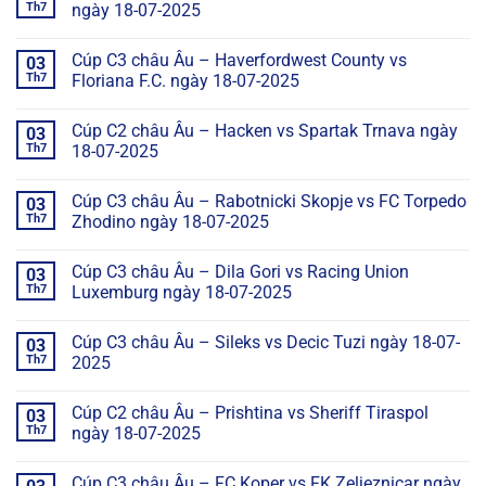
Th7
ngày 18-07-2025
Cúp C3 châu Âu – Haverfordwest County vs
03
Th7
Floriana F.C. ngày 18-07-2025
Cúp C2 châu Âu – Hacken vs Spartak Trnava ngày
03
Th7
18-07-2025
Cúp C3 châu Âu – Rabotnicki Skopje vs FC Torpedo
03
Th7
Zhodino ngày 18-07-2025
Cúp C3 châu Âu – Dila Gori vs Racing Union
03
Th7
Luxemburg ngày 18-07-2025
Cúp C3 châu Âu – Sileks vs Decic Tuzi ngày 18-07-
03
Th7
2025
Cúp C2 châu Âu – Prishtina vs Sheriff Tiraspol
03
Th7
ngày 18-07-2025
Cúp C3 châu Âu – FC Koper vs FK Zeljeznicar ngày