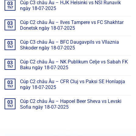
Cúp C3 châu Âu – HJK Helsinki vs NSI Runavik
03
Th7
ngày 18-07-2025
Cúp C2 châu Âu – Ilves Tampere vs FC Shakhtar
03
Th7
Donetsk ngày 18-07-2025
Cúp C3 châu Âu – BFC Daugavpils vs Vllaznia
03
Th7
Shkoder ngày 18-07-2025
Cúp C2 châu Âu – NK Publikum Celje vs Sabah FK
03
Th7
Baku ngày 18-07-2025
Cúp C2 châu Âu – CFR Cluj vs Paksi SE Honlapja
03
Th7
ngày 18-07-2025
Cúp C2 châu Âu – Hapoel Beer Sheva vs Levski
03
Th7
Sofia ngày 18-07-2025