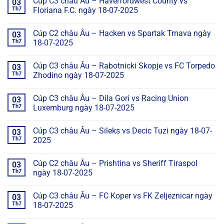
Cúp C3 châu Âu – Haverfordwest County vs
03
Th7
Floriana F.C. ngày 18-07-2025
Cúp C2 châu Âu – Hacken vs Spartak Trnava ngày
03
Th7
18-07-2025
Cúp C3 châu Âu – Rabotnicki Skopje vs FC Torpedo
03
Th7
Zhodino ngày 18-07-2025
Cúp C3 châu Âu – Dila Gori vs Racing Union
03
Th7
Luxemburg ngày 18-07-2025
Cúp C3 châu Âu – Sileks vs Decic Tuzi ngày 18-07-
03
Th7
2025
Cúp C2 châu Âu – Prishtina vs Sheriff Tiraspol
03
Th7
ngày 18-07-2025
Cúp C3 châu Âu – FC Koper vs FK Zeljeznicar ngày
03
Th7
18-07-2025