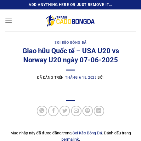
Chuyển
ADD ANYTHING HERE OR JUST REMOVE IT...
đến
nội
dung
SOI KÈO BÓNG ĐÁ
Giao hữu Quốc tế – USA U20 vs
Norway U20 ngày 07-06-2025
ĐÃ ĐĂNG TRÊN
THÁNG 6 18, 2025
BỞI
Mục nhập này đã được đăng trong
Soi Kèo Bóng Đá
. Đánh dấu trang
permalink
.