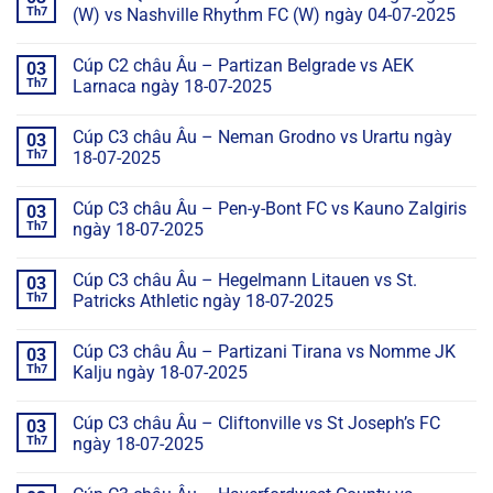
Th7
(W) vs Nashville Rhythm FC (W) ngày 04-07-2025
Cúp C2 châu Âu – Partizan Belgrade vs AEK
03
Th7
Larnaca ngày 18-07-2025
Cúp C3 châu Âu – Neman Grodno vs Urartu ngày
03
Th7
18-07-2025
Cúp C3 châu Âu – Pen-y-Bont FC vs Kauno Zalgiris
03
Th7
ngày 18-07-2025
Cúp C3 châu Âu – Hegelmann Litauen vs St.
03
Th7
Patricks Athletic ngày 18-07-2025
Cúp C3 châu Âu – Partizani Tirana vs Nomme JK
03
Th7
Kalju ngày 18-07-2025
Cúp C3 châu Âu – Cliftonville vs St Joseph’s FC
03
Th7
ngày 18-07-2025