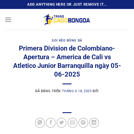
Chuyển
ADD ANYTHING HERE OR JUST REMOVE IT...
đến
nội
dung
SOI KÈO BÓNG ĐÁ
Primera Division de Colombiano-
Apertura – America de Cali vs
Atletico Junior Barranquilla ngày 05-
06-2025
ĐÃ ĐĂNG TRÊN
THÁNG 6 18, 2025
BỞI