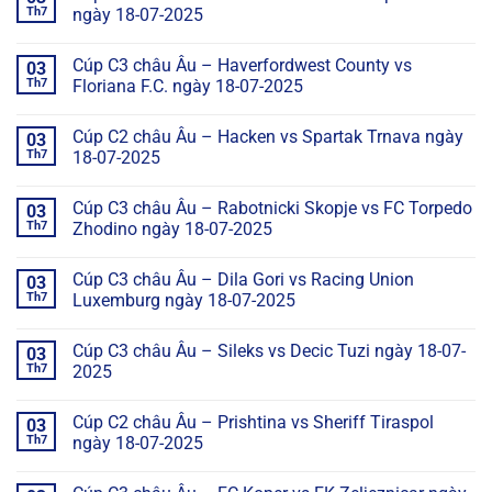
Th7
ngày 18-07-2025
Cúp C3 châu Âu – Haverfordwest County vs
03
Th7
Floriana F.C. ngày 18-07-2025
Cúp C2 châu Âu – Hacken vs Spartak Trnava ngày
03
Th7
18-07-2025
Cúp C3 châu Âu – Rabotnicki Skopje vs FC Torpedo
03
Th7
Zhodino ngày 18-07-2025
Cúp C3 châu Âu – Dila Gori vs Racing Union
03
Th7
Luxemburg ngày 18-07-2025
Cúp C3 châu Âu – Sileks vs Decic Tuzi ngày 18-07-
03
Th7
2025
Cúp C2 châu Âu – Prishtina vs Sheriff Tiraspol
03
Th7
ngày 18-07-2025