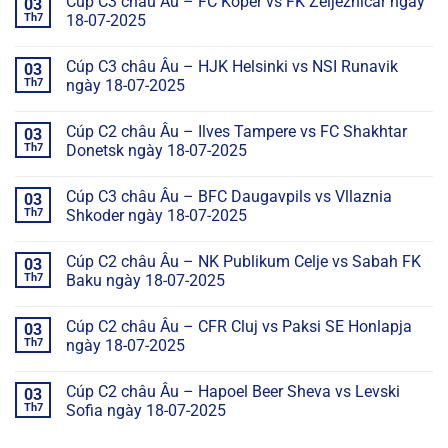
Cúp C3 châu Âu – FC Koper vs FK Zeljeznicar ngày
03
Th7
18-07-2025
Cúp C3 châu Âu – HJK Helsinki vs NSI Runavik
03
Th7
ngày 18-07-2025
Cúp C2 châu Âu – Ilves Tampere vs FC Shakhtar
03
Th7
Donetsk ngày 18-07-2025
Cúp C3 châu Âu – BFC Daugavpils vs Vllaznia
03
Th7
Shkoder ngày 18-07-2025
Cúp C2 châu Âu – NK Publikum Celje vs Sabah FK
03
Th7
Baku ngày 18-07-2025
Cúp C2 châu Âu – CFR Cluj vs Paksi SE Honlapja
03
Th7
ngày 18-07-2025
Cúp C2 châu Âu – Hapoel Beer Sheva vs Levski
03
Th7
Sofia ngày 18-07-2025