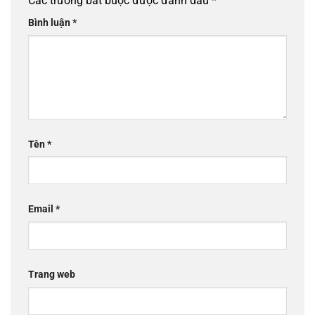
Các trường bắt buộc được đánh dấu
*
Bình luận
*
Tên
*
Email
*
Trang web