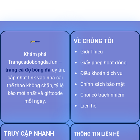
VỀ CHÚNG TÔI
Giới Thiệu
Khám phá
Trangcadobongda.fun –
Giấy phép hoạt động
trang cá độ bóng đá
uy tín,
Điều khoản dịch vụ
cập nhật link vào nhà cái
Chính sách bảo mật
thể thao không chặn, tỷ lệ
kèo mới nhất và giftcode
Chơi có trách nhiệm
mỗi ngày.
Liên hệ
TRUY CẬP NHANH
THÔNG TIN LIÊN HỆ