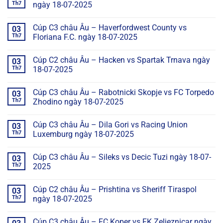
Th7
ngày 18-07-2025
Cúp C3 châu Âu – Haverfordwest County vs
03
Th7
Floriana F.C. ngày 18-07-2025
Cúp C2 châu Âu – Hacken vs Spartak Trnava ngày
03
Th7
18-07-2025
Cúp C3 châu Âu – Rabotnicki Skopje vs FC Torpedo
03
Th7
Zhodino ngày 18-07-2025
Cúp C3 châu Âu – Dila Gori vs Racing Union
03
Th7
Luxemburg ngày 18-07-2025
Cúp C3 châu Âu – Sileks vs Decic Tuzi ngày 18-07-
03
Th7
2025
Cúp C2 châu Âu – Prishtina vs Sheriff Tiraspol
03
Th7
ngày 18-07-2025
Cúp C3 châu Âu – FC Koper vs FK Zeljeznicar ngày