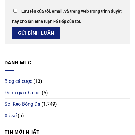
Lưu tên của tôi, email, và trang web trong trình duyệt
này cho lần bình luận kế tiếp của tôi.
DANH MỤC
Blog cá cược
(13)
Đánh giá nhà cái
(6)
Soi Kèo Bóng Đá
(1.749)
Xổ số
(6)
TIN MỚI NHẤT