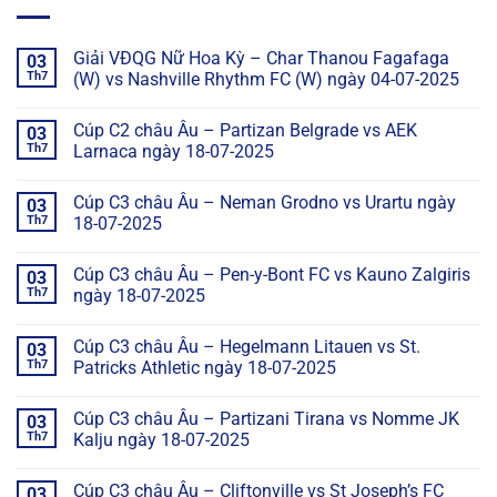
Giải VĐQG Nữ Hoa Kỳ – Char Thanou Fagafaga
03
Th7
(W) vs Nashville Rhythm FC (W) ngày 04-07-2025
Cúp C2 châu Âu – Partizan Belgrade vs AEK
03
Th7
Larnaca ngày 18-07-2025
Cúp C3 châu Âu – Neman Grodno vs Urartu ngày
03
Th7
18-07-2025
Cúp C3 châu Âu – Pen-y-Bont FC vs Kauno Zalgiris
03
Th7
ngày 18-07-2025
Cúp C3 châu Âu – Hegelmann Litauen vs St.
03
Th7
Patricks Athletic ngày 18-07-2025
Cúp C3 châu Âu – Partizani Tirana vs Nomme JK
03
Th7
Kalju ngày 18-07-2025
Cúp C3 châu Âu – Cliftonville vs St Joseph’s FC
03