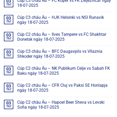
Cúp C3 châu Âu – FC Koper vs FK Zeljeznicar ngày
03
Th7
18-07-2025
Cúp C3 châu Âu – HJK Helsinki vs NSI Runavik
03
Th7
ngày 18-07-2025
Cúp C2 châu Âu – Ilves Tampere vs FC Shakhtar
03
Th7
Donetsk ngày 18-07-2025
Cúp C3 châu Âu – BFC Daugavpils vs Vllaznia
03
Th7
Shkoder ngày 18-07-2025
Cúp C2 châu Âu – NK Publikum Celje vs Sabah FK
03
Th7
Baku ngày 18-07-2025
Cúp C2 châu Âu – CFR Cluj vs Paksi SE Honlapja
03
Th7
ngày 18-07-2025
Cúp C2 châu Âu – Hapoel Beer Sheva vs Levski
03
Th7
Sofia ngày 18-07-2025