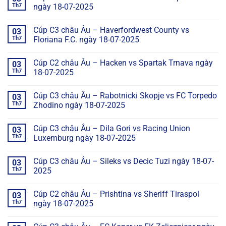
Th7
ngày 18-07-2025
Cúp C3 châu Âu – Haverfordwest County vs
03
Th7
Floriana F.C. ngày 18-07-2025
Cúp C2 châu Âu – Hacken vs Spartak Trnava ngày
03
Th7
18-07-2025
Cúp C3 châu Âu – Rabotnicki Skopje vs FC Torpedo
03
Th7
Zhodino ngày 18-07-2025
Cúp C3 châu Âu – Dila Gori vs Racing Union
03
Th7
Luxemburg ngày 18-07-2025
Cúp C3 châu Âu – Sileks vs Decic Tuzi ngày 18-07-
03
Th7
2025
Cúp C2 châu Âu – Prishtina vs Sheriff Tiraspol
03
Th7
ngày 18-07-2025