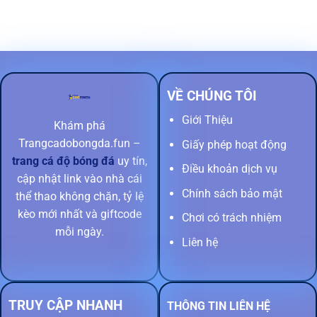
VỀ CHÚNG TÔI
Giới Thiệu
Khám phá
Trangcadobongda.fun –
Giấy phép hoạt động
trang cá độ bóng đá
uy tín,
Điều khoản dịch vụ
cập nhật link vào nhà cái
Chính sách bảo mật
thể thao không chặn, tỷ lệ
kèo mới nhất và giftcode
Chơi có trách nhiệm
mỗi ngày.
Liên hệ
TRUY CẬP NHANH
THÔNG TIN LIÊN HỆ