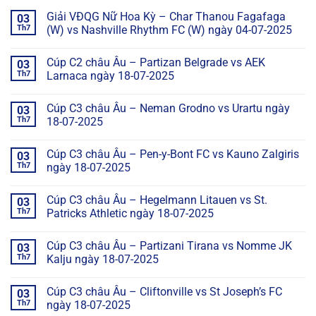
Giải VĐQG Nữ Hoa Kỳ – Char Thanou Fagafaga
03
Th7
(W) vs Nashville Rhythm FC (W) ngày 04-07-2025
Cúp C2 châu Âu – Partizan Belgrade vs AEK
03
Th7
Larnaca ngày 18-07-2025
Cúp C3 châu Âu – Neman Grodno vs Urartu ngày
03
Th7
18-07-2025
Cúp C3 châu Âu – Pen-y-Bont FC vs Kauno Zalgiris
03
Th7
ngày 18-07-2025
Cúp C3 châu Âu – Hegelmann Litauen vs St.
03
Th7
Patricks Athletic ngày 18-07-2025
Cúp C3 châu Âu – Partizani Tirana vs Nomme JK
03
Th7
Kalju ngày 18-07-2025
Cúp C3 châu Âu – Cliftonville vs St Joseph’s FC
03
Th7
ngày 18-07-2025