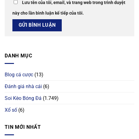
Lưu tên của tôi, email, và trang web trong trình duyệt
này cho lần bình luận kế tiếp của tôi.
DANH MỤC
Blog cá cược
(13)
Đánh giá nhà cái
(6)
Soi Kèo Bóng Đá
(1.749)
Xổ số
(6)
TIN MỚI NHẤT