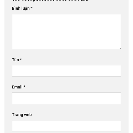
Bình luận
*
Tên
*
Email
*
Trang web