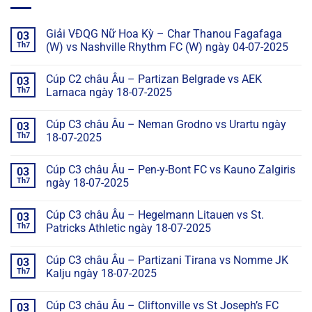
Giải VĐQG Nữ Hoa Kỳ – Char Thanou Fagafaga
03
Th7
(W) vs Nashville Rhythm FC (W) ngày 04-07-2025
Cúp C2 châu Âu – Partizan Belgrade vs AEK
03
Th7
Larnaca ngày 18-07-2025
Cúp C3 châu Âu – Neman Grodno vs Urartu ngày
03
Th7
18-07-2025
Cúp C3 châu Âu – Pen-y-Bont FC vs Kauno Zalgiris
03
Th7
ngày 18-07-2025
Cúp C3 châu Âu – Hegelmann Litauen vs St.
03
Th7
Patricks Athletic ngày 18-07-2025
Cúp C3 châu Âu – Partizani Tirana vs Nomme JK
03
Th7
Kalju ngày 18-07-2025
Cúp C3 châu Âu – Cliftonville vs St Joseph’s FC
03