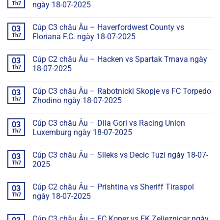
Th7
ngày 18-07-2025
Cúp C3 châu Âu – Haverfordwest County vs
03
Th7
Floriana F.C. ngày 18-07-2025
Cúp C2 châu Âu – Hacken vs Spartak Trnava ngày
03
Th7
18-07-2025
Cúp C3 châu Âu – Rabotnicki Skopje vs FC Torpedo
03
Th7
Zhodino ngày 18-07-2025
Cúp C3 châu Âu – Dila Gori vs Racing Union
03
Th7
Luxemburg ngày 18-07-2025
Cúp C3 châu Âu – Sileks vs Decic Tuzi ngày 18-07-
03
Th7
2025
Cúp C2 châu Âu – Prishtina vs Sheriff Tiraspol
03
Th7
ngày 18-07-2025
Cúp C3 châu Âu – FC Koper vs FK Zeljeznicar ngày