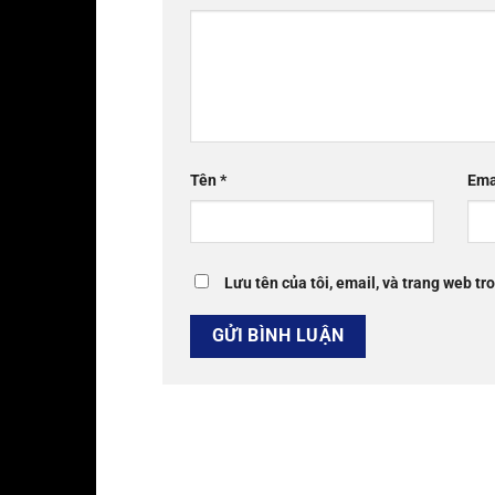
Tên
*
Ema
Lưu tên của tôi, email, và trang web tro