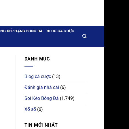
NG XẾP HẠNG BÓNG ĐÁ
BLOG CÁ CƯỢC
DANH MỤC
Blog cá cược
(13)
Đánh giá nhà cái
(6)
Soi Kèo Bóng Đá
(1.749)
Xổ số
(6)
TIN MỚI NHẤT