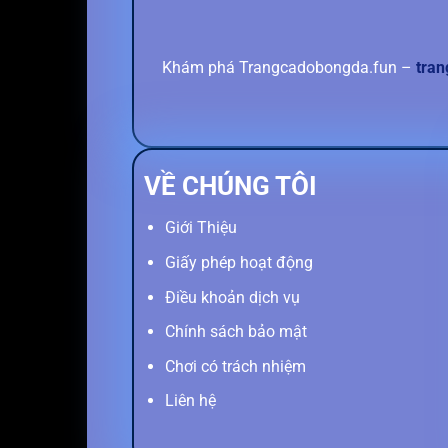
Khám phá Trangcadobongda.fun –
tran
VỀ CHÚNG TÔI
Giới Thiệu
Giấy phép hoạt động
Điều khoản dịch vụ
Chính sách bảo mật
Chơi có trách nhiệm
Liên hệ