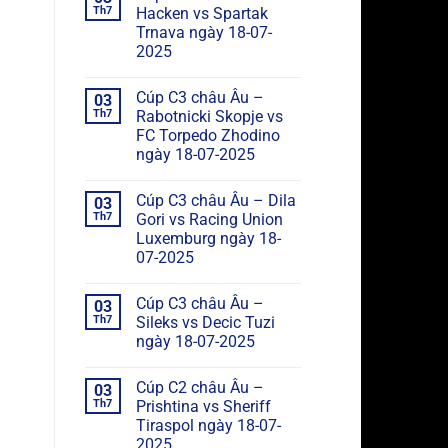
Th7
Hacken vs Spartak
Trnava ngày 18-07-
2025
Cúp C3 châu Âu –
03
Th7
Rabotnicki Skopje vs
FC Torpedo Zhodino
ngày 18-07-2025
Cúp C3 châu Âu – Dila
03
Th7
Gori vs Racing Union
Luxemburg ngày 18-
07-2025
Cúp C3 châu Âu –
03
Th7
Sileks vs Decic Tuzi
ngày 18-07-2025
Cúp C2 châu Âu –
03
Th7
Prishtina vs Sheriff
Tiraspol ngày 18-07-
2025