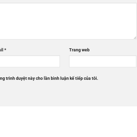
il
*
Trang web
ng trình duyệt này cho lần bình luận kế tiếp của tôi.