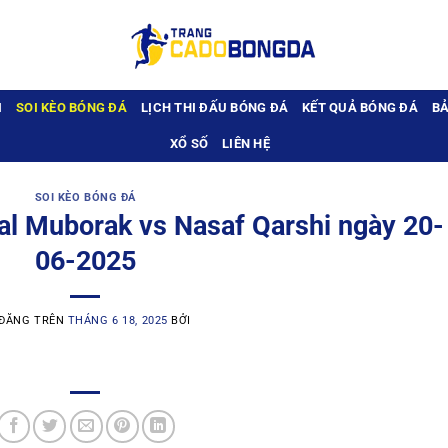
I
SOI KÈO BÓNG ĐÁ
LỊCH THI ĐẤU BÓNG ĐÁ
KẾT QUẢ BÓNG ĐÁ
BẢ
XỔ SỐ
LIÊN HỆ
SOI KÈO BÓNG ĐÁ
l Muborak vs Nasaf Qarshi ngày 20-
06-2025
 ĐĂNG TRÊN
THÁNG 6 18, 2025
BỞI