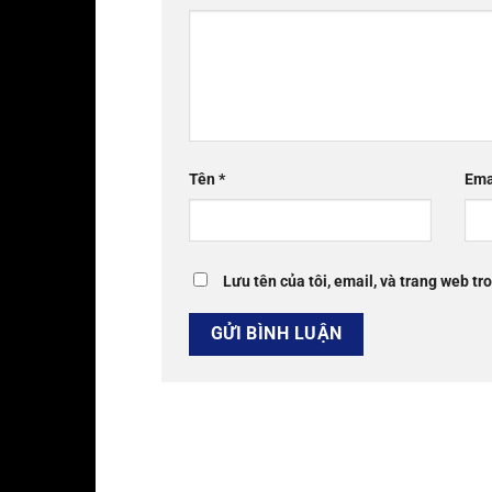
Tên
*
Ema
Lưu tên của tôi, email, và trang web tro