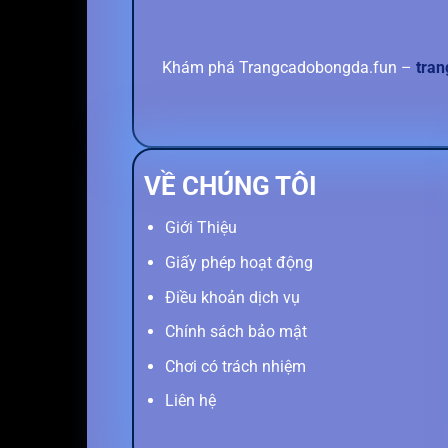
Khám phá Trangcadobongda.fun –
tran
VỀ CHÚNG TÔI
Giới Thiệu
Giấy phép hoạt động
Điều khoản dịch vụ
Chính sách bảo mật
Chơi có trách nhiệm
Liên hệ