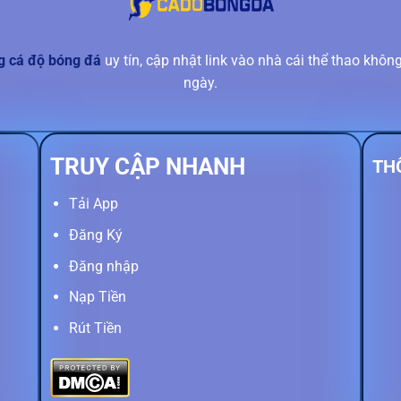
g cá độ bóng đá
uy tín, cập nhật link vào nhà cái thể thao khôn
ngày.
TRUY CẬP NHANH
THÔ
Tải App
Đăng Ký
Đăng nhập
Nạp Tiền
Rút Tiền