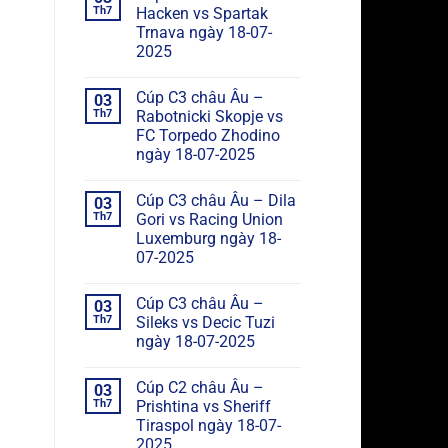
Th7
Hacken vs Spartak
Trnava ngày 18-07-
2025
Cúp C3 châu Âu –
03
Th7
Rabotnicki Skopje vs
FC Torpedo Zhodino
ngày 18-07-2025
Cúp C3 châu Âu – Dila
03
Th7
Gori vs Racing Union
Luxemburg ngày 18-
07-2025
Cúp C3 châu Âu –
03
Th7
Sileks vs Decic Tuzi
ngày 18-07-2025
Cúp C2 châu Âu –
03
Th7
Prishtina vs Sheriff
Tiraspol ngày 18-07-
2025