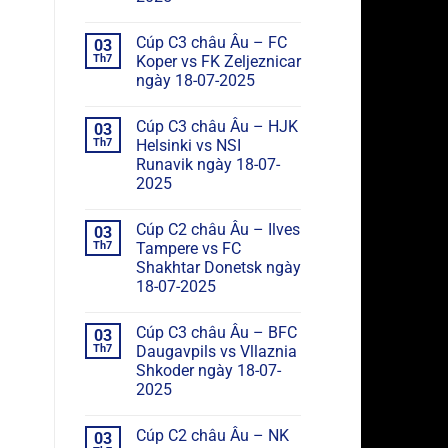
Cúp C3 châu Âu – FC
03
Th7
Koper vs FK Zeljeznicar
ngày 18-07-2025
Cúp C3 châu Âu – HJK
03
Th7
Helsinki vs NSI
Runavik ngày 18-07-
2025
Cúp C2 châu Âu – Ilves
03
Th7
Tampere vs FC
Shakhtar Donetsk ngày
18-07-2025
Cúp C3 châu Âu – BFC
03
Th7
Daugavpils vs Vllaznia
Shkoder ngày 18-07-
2025
Cúp C2 châu Âu – NK
03