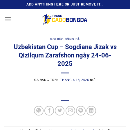
Chuyển
ADD ANYTHING HERE OR JUST REMOVE IT...
đến
nội
dung
SOI KÈO BÓNG ĐÁ
Uzbekistan Cup – Sogdiana Jizak vs
Qizilqum Zarafshon ngày 24-06-
2025
ĐÃ ĐĂNG TRÊN
THÁNG 6 18, 2025
BỞI