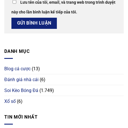
Lưu tên của tôi, email, và trang web trong trình duyệt
này cho lần bình luận kế tiếp của tôi.
DANH MỤC
Blog cá cược
(13)
Đánh giá nhà cái
(6)
Soi Kèo Bóng Đá
(1.749)
Xổ số
(6)
TIN MỚI NHẤT