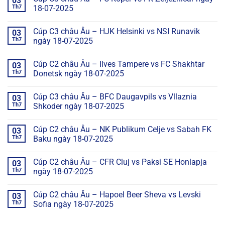
03
Th7
18-07-2025
Cúp C3 châu Âu – HJK Helsinki vs NSI Runavik
03
Th7
ngày 18-07-2025
Cúp C2 châu Âu – Ilves Tampere vs FC Shakhtar
03
Th7
Donetsk ngày 18-07-2025
Cúp C3 châu Âu – BFC Daugavpils vs Vllaznia
03
Th7
Shkoder ngày 18-07-2025
Cúp C2 châu Âu – NK Publikum Celje vs Sabah FK
03
Th7
Baku ngày 18-07-2025
Cúp C2 châu Âu – CFR Cluj vs Paksi SE Honlapja
03
Th7
ngày 18-07-2025
Cúp C2 châu Âu – Hapoel Beer Sheva vs Levski
03
Th7
Sofia ngày 18-07-2025