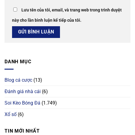
Lưu tên của tôi, email, và trang web trong trình duyệt
này cho lần bình luận kế tiếp của tôi.
DANH MỤC
Blog cá cược
(13)
Đánh giá nhà cái
(6)
Soi Kèo Bóng Đá
(1.749)
Xổ số
(6)
TIN MỚI NHẤT