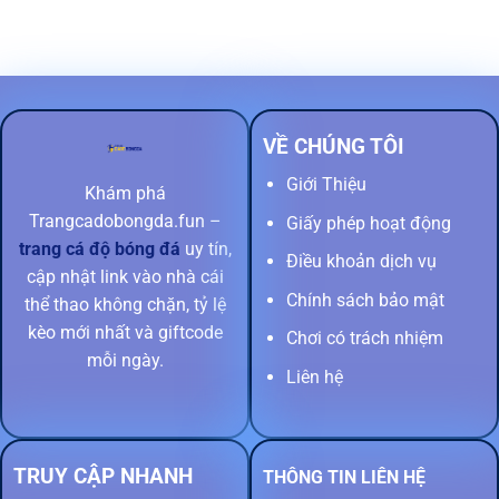
VỀ CHÚNG TÔI
Giới Thiệu
Khám phá
Trangcadobongda.fun –
Giấy phép hoạt động
trang cá độ bóng đá
uy tín,
Điều khoản dịch vụ
cập nhật link vào nhà cái
Chính sách bảo mật
thể thao không chặn, tỷ lệ
kèo mới nhất và giftcode
Chơi có trách nhiệm
mỗi ngày.
Liên hệ
TRUY CẬP NHANH
THÔNG TIN LIÊN HỆ